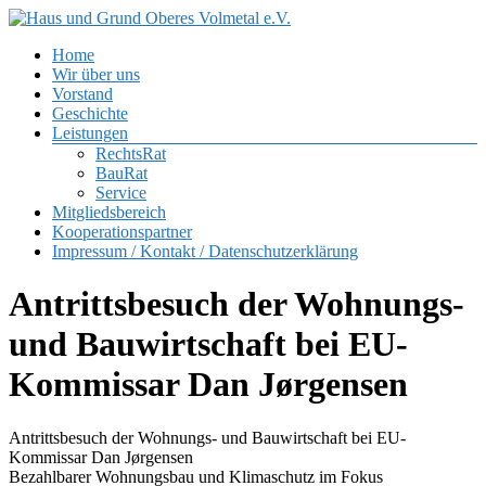
Zum
Inhalt
Menü
Home
springen
Haus
Wir über uns
und
Vorstand
Grund
Geschichte
Oberes
Leistungen
Volmetal
RechtsRat
BauRat
e.V.
Service
Mitgliedsbereich
Kooperationspartner
Impressum / Kontakt / Datenschutzerklärung
Antrittsbesuch der Wohnungs-
und Bauwirtschaft bei EU-
Kommissar Dan Jørgensen
Antrittsbesuch der Wohnungs- und Bauwirtschaft bei EU-
Kommissar Dan Jørgensen
Bezahlbarer Wohnungsbau und Klimaschutz im Fokus