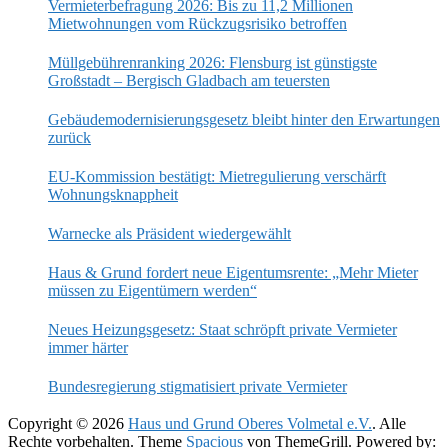
Vermieterbefragung 2026: Bis zu 11,2 Millionen
Mietwohnungen vom Rückzugsrisiko betroffen
Müllgebührenranking 2026: Flensburg ist günstigste
Großstadt – Bergisch Gladbach am teuersten
Gebäudemodernisierungsgesetz bleibt hinter den Erwartungen
zurück
EU-Kommission bestätigt: Mietregulierung verschärft
Wohnungsknappheit
Warnecke als Präsident wiedergewählt
Haus & Grund fordert neue Eigentumsrente: „Mehr Mieter
müssen zu Eigentümern werden“
Neues Heizungsgesetz: Staat schröpft private Vermieter
immer härter
Bundesregierung stigmatisiert private Vermieter
Copyright © 2026
Haus und Grund Oberes Volmetal e.V.
. Alle
Rechte vorbehalten. Theme
Spacious
von ThemeGrill. Powered by: