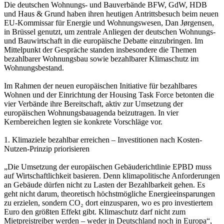
Die deutschen Wohnungs- und Bauverbände BFW, GdW, HDB
und Haus & Grund haben ihren heutigen Antrittsbesuch beim neuen
EU-Kommissar für Energie und Wohnungswesen, Dan Jørgensen,
in Brüssel genutzt, um zentrale Anliegen der deutschen Wohnungs-
und Bauwirtschaft in die europäische Debatte einzubringen. Im
Mittelpunkt der Gespräche standen insbesondere die Themen
bezahlbarer Wohnungsbau sowie bezahlbarer Klimaschutz im
Wohnungsbestand.
Im Rahmen der neuen europäischen Initiative für bezahlbares
Wohnen und der Einrichtung der Housing Task Force betonten die
vier Verbände ihre Bereitschaft, aktiv zur Umsetzung der
europäischen Wohnungsbauagenda beizutragen. In vier
Kernbereichen legten sie konkrete Vorschläge vor.
1. Klimaziele bezahlbar erreichen – Investitionen nach Kosten-
Nutzen-Prinzip priorisieren
„Die Umsetzung der europäischen Gebäuderichtlinie EPBD muss
auf Wirtschaftlichkeit basieren. Denn klimapolitische Anforderungen
an Gebäude dürfen nicht zu Lasten der Bezahlbarkeit gehen. Es
geht nicht darum, theoretisch höchstmögliche Energieeinsparungen
zu erzielen, sondern CO₂ dort einzusparen, wo es pro investiertem
Euro den größten Effekt gibt. Klimaschutz darf nicht zum
Mietpreistreiber werden – weder in Deutschland noch in Europa“,