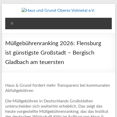
Zum
Inhalt
springen
Haus
Menü
und
Grund
Müllgebührenranking 2026: Flensburg
Oberes
ist günstigste Großstadt – Bergisch
Volmetal
Gladbach am teuersten
e.V.
Haus & Grund fordert mehr Transparenz bei kommunalen
Abfallgebühren
Die Müllgebühren in Deutschlands Großstädten
unterscheiden sich weiterhin erheblich. Das zeigt das
heute vorgestellte Müllgebührenranking, das das Institut
der deutschen Wirtschaft Köln im Auftrag von Haus &