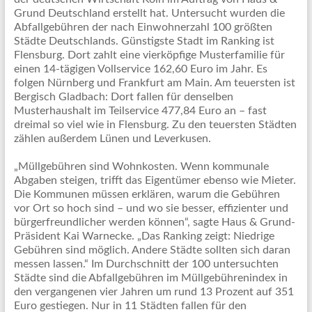
Grund Deutschland erstellt hat. Untersucht wurden die
Abfallgebühren der nach Einwohnerzahl 100 größten
Städte Deutschlands. Günstigste Stadt im Ranking ist
Flensburg. Dort zahlt eine vierköpfige Musterfamilie für
einen 14-tägigen Vollservice 162,60 Euro im Jahr. Es
folgen Nürnberg und Frankfurt am Main. Am teuersten ist
Bergisch Gladbach: Dort fallen für denselben
Musterhaushalt im Teilservice 477,84 Euro an – fast
dreimal so viel wie in Flensburg. Zu den teuersten Städten
zählen außerdem Lünen und Leverkusen.
„Müllgebühren sind Wohnkosten. Wenn kommunale
Abgaben steigen, trifft das Eigentümer ebenso wie Mieter.
Die Kommunen müssen erklären, warum die Gebühren
vor Ort so hoch sind – und wo sie besser, effizienter und
bürgerfreundlicher werden können“, sagte Haus & Grund-
Präsident Kai Warnecke. „Das Ranking zeigt: Niedrige
Gebühren sind möglich. Andere Städte sollten sich daran
messen lassen.“ Im Durchschnitt der 100 untersuchten
Städte sind die Abfallgebühren im Müllgebührenindex in
den vergangenen vier Jahren um rund 13 Prozent auf 351
Euro gestiegen. Nur in 11 Städten fallen für den