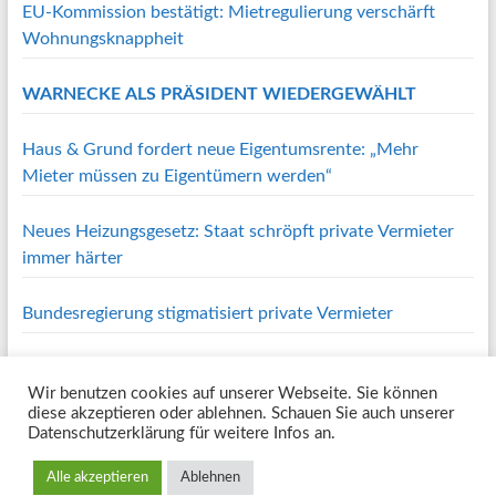
EU-Kommission bestätigt: Mietregulierung verschärft
Wohnungsknappheit
WARNECKE ALS PRÄSIDENT WIEDERGEWÄHLT
Haus & Grund fordert neue Eigentumsrente: „Mehr
Mieter müssen zu Eigentümern werden“
Neues Heizungsgesetz: Staat schröpft private Vermieter
immer härter
Bundesregierung stigmatisiert private Vermieter
Wir benutzen cookies auf unserer Webseite. Sie können
Copyright © 2026
Haus und Grund Oberes Volmetal e.V.
. Alle Rechte
diese akzeptieren oder ablehnen. Schauen Sie auch unserer
vorbehalten. Theme
Spacious
von ThemeGrill. Powered by:
WordPress
.
Datenschutzerklärung für weitere Infos an.
Home
Wir über uns
Vorstand
Geschichte
Leistungen
RechtsRat
BauRat
Service
Mitgliedsbereich
Kooperationspartner
Impressum /
Alle akzeptieren
Ablehnen
Kontakt / Datenschutzerklärung