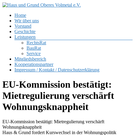
Zum
Inhalt
Menü
Home
springen
Haus
Wir über uns
und
Vorstand
Grund
Geschichte
Oberes
Leistungen
Volmetal
RechtsRat
BauRat
e.V.
Service
Mitgliedsbereich
Kooperationspartner
Impressum / Kontakt / Datenschutzerklärung
EU-Kommission bestätigt:
Mietregulierung verschärft
Wohnungsknappheit
EU-Kommission bestätigt: Mietregulierung verschärft
Wohnungsknappheit
Haus & Grund fordert Kurswechsel in der Wohnungspolitik