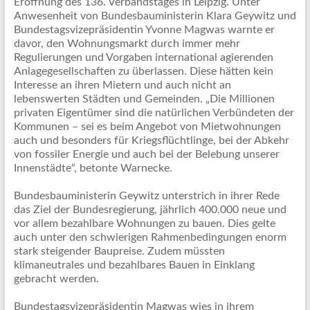
Eröffnung des 136. Verbandstages in Leipzig. Unter
Anwesenheit von Bundesbauministerin Klara Geywitz und
Bundestagsvizepräsidentin Yvonne Magwas warnte er
davor, den Wohnungsmarkt durch immer mehr
Regulierungen und Vorgaben international agierenden
Anlagegesellschaften zu überlassen. Diese hätten kein
Interesse an ihren Mietern und auch nicht an
lebenswerten Städten und Gemeinden. „Die Millionen
privaten Eigentümer sind die natürlichen Verbündeten der
Kommunen – sei es beim Angebot von Mietwohnungen
auch und besonders für Kriegsflüchtlinge, bei der Abkehr
von fossiler Energie und auch bei der Belebung unserer
Innenstädte“, betonte Warnecke.
Bundesbauministerin Geywitz unterstrich in ihrer Rede
das Ziel der Bundesregierung, jährlich 400.000 neue und
vor allem bezahlbare Wohnungen zu bauen. Dies gelte
auch unter den schwierigen Rahmenbedingungen enorm
stark steigender Baupreise. Zudem müssten
klimaneutrales und bezahlbares Bauen in Einklang
gebracht werden.
Bundestagsvizepräsidentin Magwas wies in ihrem