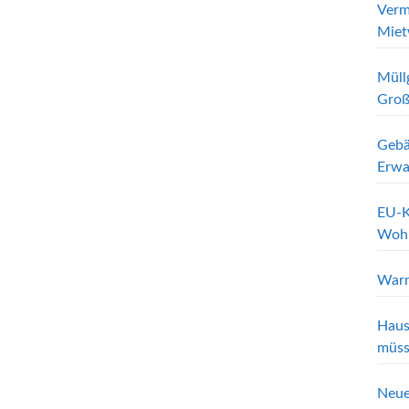
Verm
Miet
Müll
Groß
Gebä
Erwa
EU-K
Wohn
Warn
Haus
müss
Neue