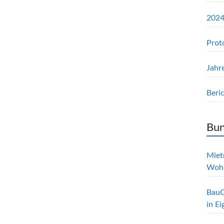
2024
Prot
Jahr
Beri
Bun
Mietr
Woh
BauG
in E