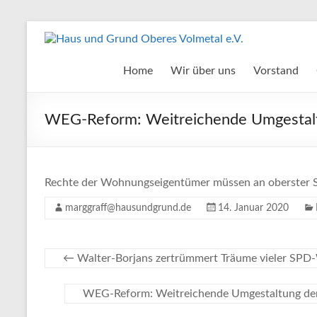
Zum
Inhalt
Haus
springen
und
Home
Wir über uns
Vorstand
Grund
WEG-Reform: Weitreichende Umgestalt
Oberes
Volmetal
e.V.
Rechte der Wohnungseigentümer müssen an oberster S
marggraff@hausundgrund.de
14. Januar 2020
←
Walter-Borjans zertrümmert Träume vieler SPD
WEG-Reform: Weitreichende Umgestaltung de