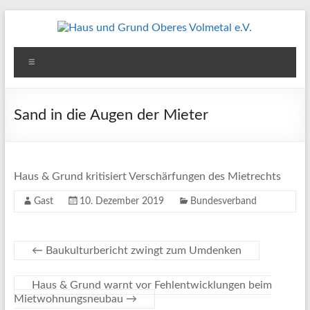
Zum
Inhalt
springen
Haus
Menü
und
Grund
Sand in die Augen der Mieter
Oberes
Volmetal
Haus & Grund kritisiert Verschärfungen des Mietrechts
e.V.
Gast
10. Dezember 2019
Bundesverband
←
Baukulturbericht zwingt zum Umdenken
Haus & Grund warnt vor Fehlentwicklungen beim
Mietwohnungsneubau
→