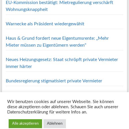
EU-Kommission bestätigt: Mietregulierung verschärft
Wohnungsknappheit
Warnecke als Präsident wiedergewählt
Haus & Grund fordert neue Eigentumsrente: „Mehr
Mieter müssen zu Eigentümern werden“
Neues Heizungsgesetz: Staat schröpft private Vermieter
immer härter
Bundesregierung stigmatisiert private Vermieter
Wir benutzen cookies auf unserer Webseite. Sie können
Copyright © 2026
Haus und Grund Oberes Volmetal e.V.
. Alle Rechte
diese akzeptieren oder ablehnen. Schauen Sie auch unserer
vorbehalten. Theme
Spacious
von ThemeGrill. Powered by:
WordPress
.
Datenschutzerklärung für weitere Infos an.
Home
Wir über uns
Vorstand
Geschichte
Leistungen
RechtsRat
BauRat
Service
Mitgliedsbereich
Kooperationspartner
Impressum /
Alle akzeptieren
Ablehnen
Kontakt / Datenschutzerklärung