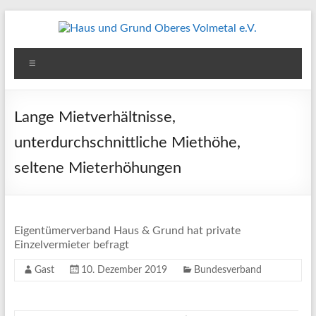
Zum
Inhalt
springen
Haus
Menü
und
Grund
Lange Mietverhältnisse,
Oberes
unterdurchschnittliche Miethöhe,
Volmetal
seltene Mieterhöhungen
e.V.
Eigentümerverband Haus & Grund hat private
Einzelvermieter befragt
Gast
10. Dezember 2019
Bundesverband