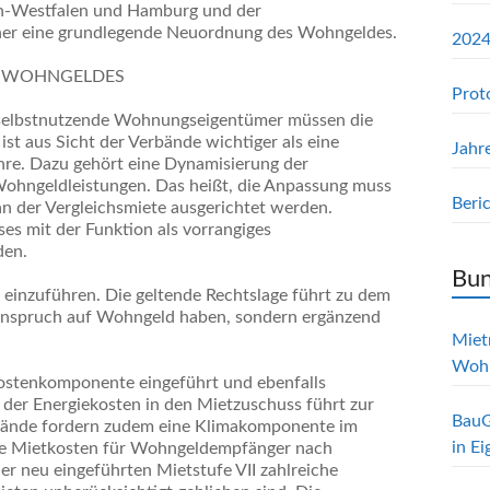
in-Westfalen und Hamburg und der
aher eine grundlegende Neuordnung des Wohngeldes.
2024
S WOHNGELDES
Prot
 selbstnutzende Wohnungseigentümer müssen die
ist aus Sicht der Verbände wichtiger als eine
Jahr
hre. Dazu gehört eine Dynamisierung der
ohngeldleistungen. Das heißt, die Anpassung muss
Beri
n der Vergleichsmiete ausgerichtet werden.
es mit der Funktion als vorrangiges
den.
Bun
e einzuführen. Die geltende Rechtslage führt zu dem
n Anspruch auf Wohngeld haben, sondern ergänzend
Mietr
Woh
ostenkomponente eingeführt und ebenfalls
 der Energiekosten in den Mietzuschuss führt zur
BauG
rbände fordern zudem eine Klimakomponente im
in E
te Mietkosten für Wohngeldempfänger nach
der neu eingeführten Mietstufe VII zahlreiche