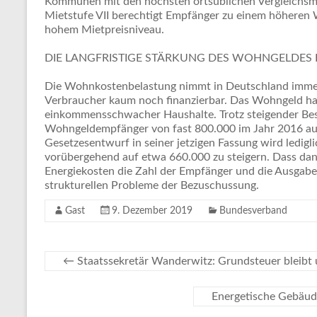
Kommunen mit den höchsten ortsüblichen Vergleichsmie
Mietstufe VII berechtigt Empfänger zu einem höhere
hohem Mietpreisniveau.
DIE LANGFRISTIGE STÄRKUNG DES WOHNGELDES 
Die Wohnkostenbelastung nimmt in Deutschland immer
Verbraucher kaum noch finanzierbar. Das Wohngeld ha
einkommensschwacher Haushalte. Trotz steigender Bes
Wohngeldempfänger von fast 800.000 im Jahr 2016 auf
Gesetzesentwurf in seiner jetzigen Fassung wird ledigl
vorübergehend auf etwa 660.000 zu steigern. Dass dana
Energiekosten die Zahl der Empfänger und die Ausgaben
strukturellen Probleme der Bezuschussung.
Gast
9. Dezember 2019
Bundesverband
←
Staatssekretär Wanderwitz: Grundsteuer bleibt 
Energetische Gebäud