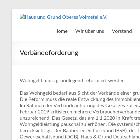
Zum
Inhalt
Haus
springen
und
Home
Wir über uns
Vorstand
Grund
Verbändeforderung
Oberes
Volmetal
e.V.
Wohngeld muss grundlegend reformiert werden
Das Wohngeld bedarf aus Sicht der Verbände einer g
Die Reform muss die reale Entwicklung des Immobilien
Im Rahmen der Verbändeanhörung des Gesetzes zur S
Februar 2019 kritisieren mehrere Verbraucherverbänd
unzureichend. Das Gesetz, das am 1.1.2020 in Kraft trete
Wohngeldleistung pauschal zu erhöhen. Die systemisc
berücksichtigt. Der Bauherren-Schutzbund (BSB), der 
Gewerkschaftsbund (DGB), Haus & Grund Deutschlan