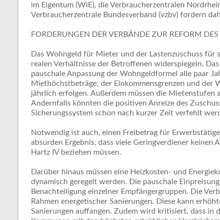
im Eigentum (WiE), die Verbraucherzentralen Nordrhe
Verbraucherzentrale Bundesverband (vzbv) fordern d
FORDERUNGEN DER VERBÄNDE ZUR REFORM DE
Das Wohngeld für Mieter und der Lastenzuschuss für
realen Verhältnisse der Betroffenen widerspiegeln. Das 
pauschale Anpassung der Wohngeldformel alle paar Ja
Miethöchstbeträge, der Einkommensgrenzen und der W
jährlich erfolgen. Außerdem müssen die Mietenstufen a
Andernfalls könnten die positiven Anreize des Zuschuss
Sicherungssystem schon nach kurzer Zeit verfehlt wer
Notwendig ist auch, einen Freibetrag für Erwerbstätig
absurden Ergebnis, dass viele Geringverdiener keine
Hartz IV beziehen müssen.
Darüber hinaus müssen eine Heizkosten- und Energiek
dynamisch geregelt werden. Die pauschale Einpreisung
Benachteiligung einzelner Empfängergruppen. Die Ve
Rahmen energetischer Sanierungen. Diese kann erhöh
Sanierungen auffangen. Zudem wird kritisiert, dass in 