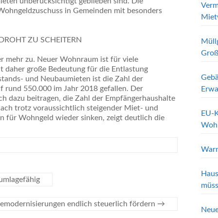
ten unberücksichtigt geblieben sind. Die
Verm
n Wohngeldzuschuss in Gemeinden mit besonders
Miet
DROHT ZU SCHEITERN
Müll
Groß
 mehr zu. Neuer Wohnraum ist für viele
t daher große Bedeutung für die Entlastung
Gebä
tands- und Neubaumieten ist die Zahl der
 rund 550.000 im Jahr 2018 gefallen. Der
Erwa
ich dazu beitragen, die Zahl der Empfängerhaushalte
ch trotz voraussichtlich steigender Miet- und
EU-K
 für Wohngeld wieder sinken, zeigt deutlich die
Wohn
Warn
Haus
umlagefähig
müss
emodernisierungen endlich steuerlich fördern
→
Neue