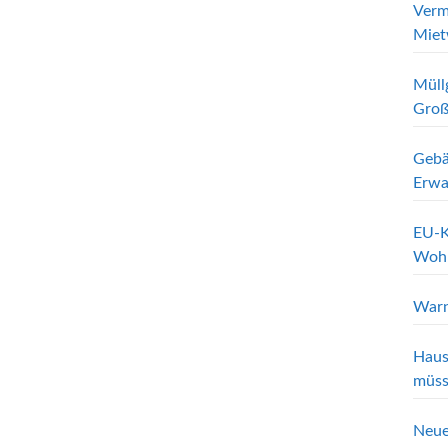
Verm
Miet
Müll
Groß
Gebä
Erwa
EU-K
Wohn
Warn
Haus
müss
Neue