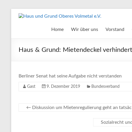
Zum
Inhalt
Haus
springen
und
Home
Wir über uns
Vorstand
Grund
Haus & Grund: Mietendeckel verhindert
Oberes
Volmetal
e.V.
Berliner Senat hat seine Aufgabe nicht verstanden
Gast
9. Dezember 2019
Bundesverband
←
Diskussion um Mietenregulierung geht an tatsäc
Sozialrecht u