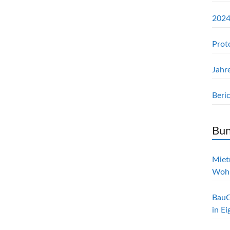
2024
Prot
Jahr
Beri
Bun
Mietr
Woh
BauG
in E