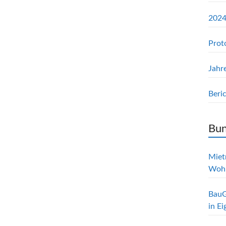
2024
Prot
Jahr
Beri
Bun
Mietr
Woh
BauG
in E