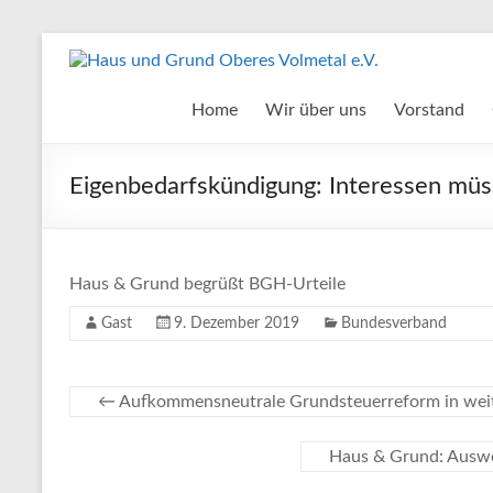
Zum
Inhalt
Haus
springen
und
Home
Wir über uns
Vorstand
Grund
Eigenbedarfskündigung: Interessen müs
Oberes
Volmetal
e.V.
Haus & Grund begrüßt BGH-Urteile
Gast
9. Dezember 2019
Bundesverband
←
Aufkommensneutrale Grundsteuerreform in weit
Haus & Grund: Auswe