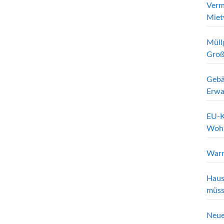
Verm
Miet
Müll
Groß
Gebä
Erwa
EU-K
Wohn
Warn
Haus
müss
Neue