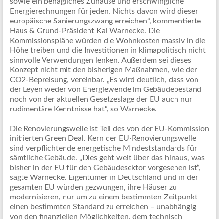
sowie ein behagliches Zuhause und erschwingliche
Energierechnungen für jeden. Nichts davon wird dieser
europäische Sanierungszwang erreichen“, kommentierte
Haus & Grund-Präsident Kai Warnecke. Die
Kommissionspläne würden die Wohnkosten massiv in die
Höhe treiben und die Investitionen in klimapolitisch nicht
sinnvolle Verwendungen lenken. Außerdem sei dieses
Konzept nicht mit den bisherigen Maßnahmen, wie der
CO2-Bepreisung, vereinbar. „Es wird deutlich, dass von
der Leyen weder von Energiewende im Gebäudebestand
noch von der aktuellen Gesetzeslage der EU auch nur
rudimentäre Kenntnisse hat“, so Warnecke.
Die Renovierungswelle ist Teil des von der EU-Kommission
initiierten Green Deal. Kern der EU-Renovierungswelle
sind verpflichtende energetische Mindeststandards für
sämtliche Gebäude. „Dies geht weit über das hinaus, was
bisher in der EU für den Gebäudesektor vorgesehen ist“,
sagte Warnecke. Eigentümer in Deutschland und in der
gesamten EU würden gezwungen, ihre Häuser zu
modernisieren, nur um zu einem bestimmten Zeitpunkt
einen bestimmten Standard zu erreichen – unabhängig
von den finanziellen Möglichkeiten, dem technisch