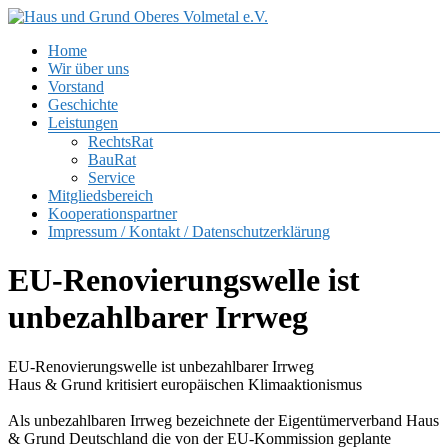
Zum
Inhalt
Menü
Home
springen
Haus
Wir über uns
und
Vorstand
Grund
Geschichte
Oberes
Leistungen
Volmetal
RechtsRat
BauRat
e.V.
Service
Mitgliedsbereich
Kooperationspartner
Impressum / Kontakt / Datenschutzerklärung
EU-Renovierungswelle ist
unbezahlbarer Irrweg
EU-Renovierungswelle ist unbezahlbarer Irrweg
Haus & Grund kritisiert europäischen Klimaaktionismus
Als unbezahlbaren Irrweg bezeichnete der Eigentümerverband Haus
& Grund Deutschland die von der EU-Kommission geplante