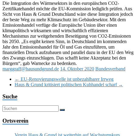
Die Integration des Wärmesektors in den europäischen CO2-
Zertifikatehandel möchte die EU-Kommission lediglich prüfen. Aus
Sicht von Haus & Grund Deutschland wäre diese Integration jedoch
der beste Weg zu mehr Klimaschutz im Gebäudesektor. Mit dem
Emissionshandel verfüge die Europäische Union über einen
klimapolitisch wirksamen und wirtschaftlich effizienten
Mechanismus zur weitgehenden Beseitigung von CO2-Emissionen
bis 2050. „Es ergibt keinen Sinn, in Deutschland im kommenden
Jahr den Emissionshandel für Öl und Gas einzuführen, um
finanziellen Druck aufzubauen und parallel dazu in der EU den Weg
des Zwangs einzuschlagen. Das schafft keine Akzeptanz bei den
Bürgern“, gab Warnecke zu bedenken.
marggraff@hausundgrund.de
14. Oktober 2020
Bundesverband
←
EU-Renovierungswelle ist unbezahlbarer Irrweg
Haus & Grund kritisiert politischen Kuhhandel scharf
→
Suche
Ortsverein
Verein Haus & Grund ist weiterhin auf Wachstumskurs