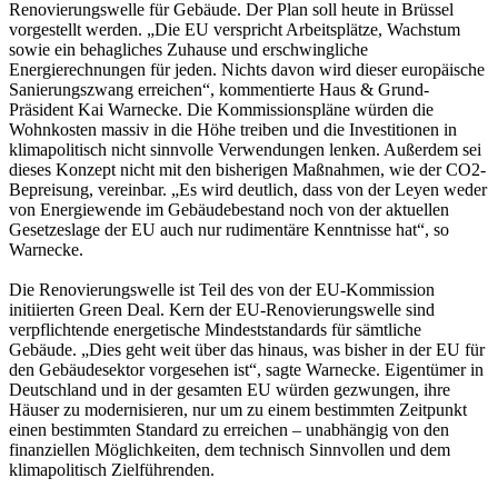
Renovierungswelle für Gebäude. Der Plan soll heute in Brüssel
vorgestellt werden. „Die EU verspricht Arbeitsplätze, Wachstum
sowie ein behagliches Zuhause und erschwingliche
Energierechnungen für jeden. Nichts davon wird dieser europäische
Sanierungszwang erreichen“, kommentierte Haus & Grund-
Präsident Kai Warnecke. Die Kommissionspläne würden die
Wohnkosten massiv in die Höhe treiben und die Investitionen in
klimapolitisch nicht sinnvolle Verwendungen lenken. Außerdem sei
dieses Konzept nicht mit den bisherigen Maßnahmen, wie der CO2-
Bepreisung, vereinbar. „Es wird deutlich, dass von der Leyen weder
von Energiewende im Gebäudebestand noch von der aktuellen
Gesetzeslage der EU auch nur rudimentäre Kenntnisse hat“, so
Warnecke.
Die Renovierungswelle ist Teil des von der EU-Kommission
initiierten Green Deal. Kern der EU-Renovierungswelle sind
verpflichtende energetische Mindeststandards für sämtliche
Gebäude. „Dies geht weit über das hinaus, was bisher in der EU für
den Gebäudesektor vorgesehen ist“, sagte Warnecke. Eigentümer in
Deutschland und in der gesamten EU würden gezwungen, ihre
Häuser zu modernisieren, nur um zu einem bestimmten Zeitpunkt
einen bestimmten Standard zu erreichen – unabhängig von den
finanziellen Möglichkeiten, dem technisch Sinnvollen und dem
klimapolitisch Zielführenden.