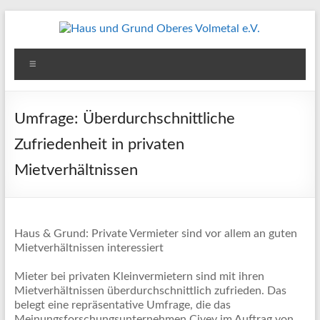
Zum
Inhalt
springen
Haus
Menü
und
Grund
Umfrage: Überdurchschnittliche
Oberes
Zufriedenheit in privaten
Volmetal
Mietverhältnissen
e.V.
Haus & Grund: Private Vermieter sind vor allem an guten
Mietverhältnissen interessiert
Mieter bei privaten Kleinvermietern sind mit ihren
Mietverhältnissen überdurchschnittlich zufrieden. Das
belegt eine repräsentative Umfrage, die das
Meinungsforschungsunternehmen Civey im Auftrag von