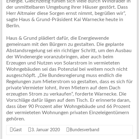
Energie. Gleichzeitig fühlen sich viele durch Windräder in
der unmittelbaren Umgebung ihrer Häuser gestört. Dass
Herr Altmaier diese Sorgen ernst nimmt, begrüßen wir“,
sagte Haus & Grund-Präsident Kai Warnecke heute in
Berlin.
Haus & Grund plädiert dafür, die Energiewende
gemeinsam mit den Bürgern zu gestalten. Die geplante
Abstandsregelung sei ein richtiger Schritt, um den Ausbau
der Windenergie voranzubringen, aber auch beim
Erzeugen und Nutzen von Solarstrom in vermieteten
Wohngebäuden sei das Potenzial bei weitem noch nicht
ausgeschöpft. „Die Bundesregierung muss endlich die
Regelungen zum Mieterstrom so gestalten, dass es sich für
private Vermieter lohnt, ihren Mietern auf dem Dach
erzeugten Strom zu verkaufen“, forderte Warnecke. Die
Vorschläge dafür lägen auf dem Tisch. Er erinnerte daran,
dass über 90 Prozent aller Wohngebäude und 66 Prozent
der vermieteten Wohnungen privaten Einzeleigentümern
gehören.
Gast
3. Januar 2020
Bundesverband