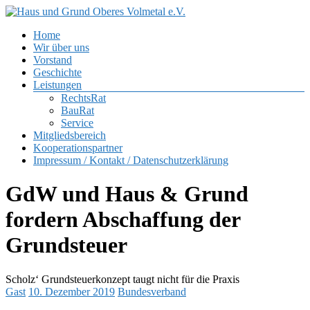
Zum
Inhalt
Menü
Home
springen
Haus
Wir über uns
und
Vorstand
Grund
Geschichte
Oberes
Leistungen
Volmetal
RechtsRat
BauRat
e.V.
Service
Mitgliedsbereich
Kooperationspartner
Impressum / Kontakt / Datenschutzerklärung
GdW und Haus & Grund
fordern Abschaffung der
Grundsteuer
Scholz‘ Grundsteuerkonzept taugt nicht für die Praxis
Gast
10. Dezember 2019
Bundesverband