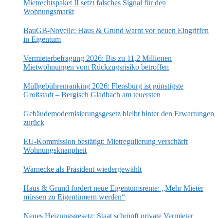
Mietrechtspaket II setzt falsches Signal für den
Wohnungsmarkt
BauGB-Novelle: Haus & Grund warnt vor neuen Eingriffen
in Eigentum
Vermieterbefragung 2026: Bis zu 11,2 Millionen
Mietwohnungen vom Rückzugsrisiko betroffen
Müllgebührenranking 2026: Flensburg ist günstigste
Großstadt – Bergisch Gladbach am teuersten
Gebäudemodernisierungsgesetz bleibt hinter den Erwartungen
zurück
EU-Kommission bestätigt: Mietregulierung verschärft
Wohnungsknappheit
Warnecke als Präsident wiedergewählt
Haus & Grund fordert neue Eigentumsrente: „Mehr Mieter
müssen zu Eigentümern werden“
Neues Heizungsgesetz: Staat schröpft private Vermieter