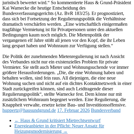
juristisch bewertet wird.“ So kommentierte Haus & Grund-Präsident
Kai Warnecke die heutige Entscheidung des
Bundesverfassungsgerichts (Az. BvR 183/25). Er prognostiziert,
dass sich bei Fortsetzung der Regulierungspolitik die Verhältnisse
dramatisch verschärfen werden. „Eine wirtschaftlich einigermaßen
tragfähige Vermietung ist für Privatpersonen unter den aktuellen
Bedingungen kaum noch möglich. Die Mietenpolitik der
vergangenen elf Jahre stößt all jenen vor den Kopf, die ihr Leben
lang gespart haben und Wohnraum zur Verfügung stellen.“
Die Politik der zunehmenden Mietenregulierung ist nach Ansicht
des Verbandes nicht nur ein existenzielles Problem für private
Vermieter. Sie stellt auch Mieter und Wohnungsuchende vor immer
größere Herausforderungen. „Die, die eine Wohnung haben und
behalten wollen, sind fein raus. All diejenigen, die eine neue
Wohnung suchen und nicht auf ein dichtes Kontaktnetzwerk in einer
Stadt zurückgreifen können, sind auch Leidtragende dieser
Regulierungspolitik“, stellte Warnecke fest. Dem könne nur mit
zusätzlichem Wohnraum begegnet werden. Eine Regulierung, die
Knappheit verwalte, ersetze keine Bau- und Investitionsoffensive.
huppertz@hausundgrund.de
17. Februar 2026
Bundesverband
←
Haus & Grund kritisiert Mietrechtsentwurf
Energieanbieter in der Pflicht: Neuer Ansatz für
Heizungsmodernisierung
→