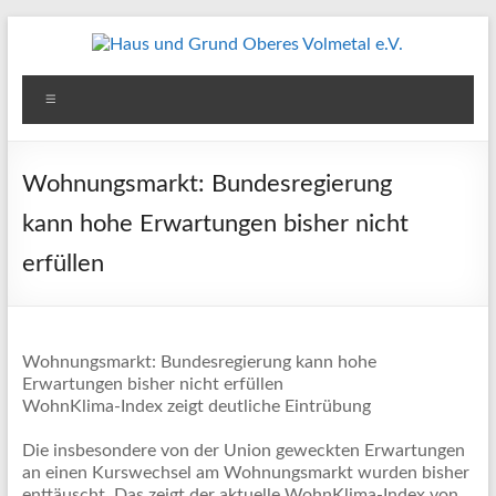
Zum
Inhalt
springen
Haus
Menü
und
Grund
Wohnungsmarkt: Bundesregierung
Oberes
kann hohe Erwartungen bisher nicht
Volmetal
erfüllen
e.V.
Wohnungsmarkt: Bundesregierung kann hohe
Erwartungen bisher nicht erfüllen
WohnKlima-Index zeigt deutliche Eintrübung
Die insbesondere von der Union geweckten Erwartungen
an einen Kurswechsel am Wohnungsmarkt wurden bisher
enttäuscht. Das zeigt der aktuelle WohnKlima-Index von