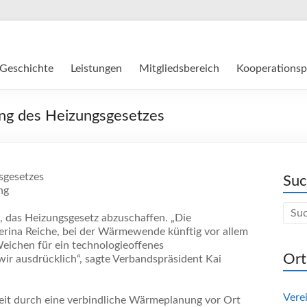
Geschichte
Leistungen
Mitgliedsbereich
Kooperationsp
ung des Heizungsgesetzes
sgesetzes
Su
ng
, das Heizungsgesetz abzuschaffen. „Die
rina Reiche, bei der Wärmewende künftig vor allem
eichen für ein technologieoffenes
Ort
wir ausdrücklich“, sagte Verbandspräsident Kai
Vere
eit durch eine verbindliche Wärmeplanung vor Ort