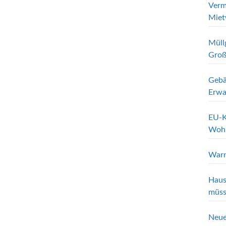
Verm
Miet
Müll
Groß
Gebä
Erwa
EU-K
Wohn
Warn
Haus
müss
Neue