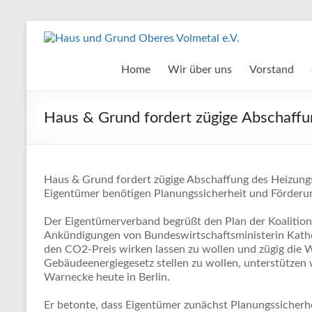
Zum
Inhalt
Haus
springen
und
Home
Wir über uns
Vorstand
Grund
Haus & Grund fordert zügige Abschaff
Oberes
Volmetal
e.V.
Haus & Grund fordert zügige Abschaffung des Heizung
Eigentümer benötigen Planungssicherheit und Förderu
Der Eigentümerverband begrüßt den Plan der Koalition
Ankündigungen von Bundeswirtschaftsministerin Kathe
den CO2-Preis wirken lassen zu wollen und zügig die W
Gebäudeenergiegesetz stellen zu wollen, unterstützen 
Warnecke heute in Berlin.
Er betonte, dass Eigentümer zunächst Planungssicherh