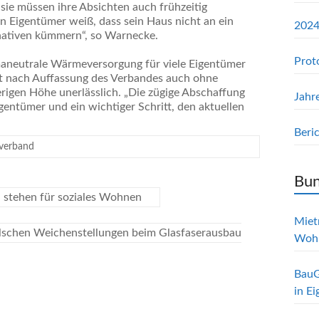
sie müssen ihre Absichten auch frühzeitig
n Eigentümer weiß, dass sein Haus nicht an ein
2024
nativen kümmern“, so Warnecke.
Prot
imaneutrale Wärmeversorgung für viele Eigentümer
ist nach Auffassung des Verbandes auch ohne
erigen Höhe unerlässlich. „Die zügige Abschaffung
Jahr
gentümer und ein wichtiger Schritt, den aktuellen
Beri
verband
Bun
 stehen für soziales Wohnen
Mietr
lschen Weichenstellungen beim Glasfaserausbau
Woh
BauG
in E