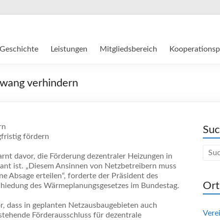
Geschichte
Leistungen
Mitgliedsbereich
Kooperationsp
zwang verhindern
rn
Su
ristig fördern
t davor, die Förderung dezentraler Heizungen in
ant ist. „Diesem Ansinnen von Netzbetreibern muss
e Absage erteilen“, forderte der Präsident des
Ort
schiedung des Wärmeplanungsgesetzes im Bundestag.
r, dass in geplanten Netzausbaugebieten auch
Vere
tehende Förderausschluss für dezentrale