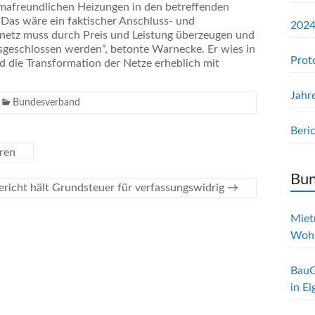
imafreundlichen Heizungen in den betreffenden
„Das wäre ein faktischer Anschluss- und
2024
netz muss durch Preis und Leistung überzeugen und
sgeschlossen werden“, betonte Warnecke. Er wies in
Prot
 die Transformation der Netze erheblich mit
Jahr
Bundesverband
Beri
ren
Bun
ericht hält Grundsteuer für verfassungswidrig
→
Mietr
Woh
BauG
in E