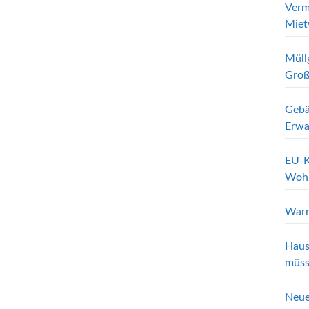
Verm
Miet
Müll
Groß
Gebä
Erwa
EU-K
Wohn
Warn
Haus
müss
Neue