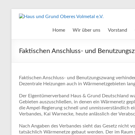
Zum
Inhalt
Haus
springen
und
Home
Wir über uns
Vorstand
Grund
Faktischen Anschluss- und Benutzungs
Oberes
Volmetal
e.V.
Faktischen Anschluss- und Benutzungszwang verhinde
Dezentrale Heizungen auch in Wärmenetzgebieten langf
Der Eigentümerverband Haus & Grund Deutschland warn
Gebieten auszuschließen, in denen ein Wärmenetz gepl
die Ampel-Regierung schnell und unmissverständlich ein
Verbandes, Kai Warnecke, heute anlässlich der Verab
Nach Angaben des Verbandes sieht das Gesetz nicht vo
tatsächlich Wärmenetze gebaut werden. Der im Raum s