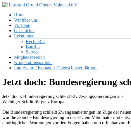
Zum
Inhalt
Menü
Home
springen
Haus
Wir über uns
und
Vorstand
Grund
Geschichte
Oberes
Leistungen
Volmetal
RechtsRat
BauRat
e.V.
Service
Mitgliedsbereich
Kooperationspartner
Impressum / Kontakt / Datenschutzerklärung
Jetzt doch: Bundesregierung s
Jetzt doch: Bundesregierung schließt EU-Zwangssanierungen aus
Wichtiger Schritt für ganz Europa
Die Bundesregierung schließt Zwangssanierungen im Zuge der neuen
war die aktuelle Bundesregierung in der EU ein Mitinitiator und ent
eindringlichen Warnungen vor den Folgen haben nun offenbar zum E