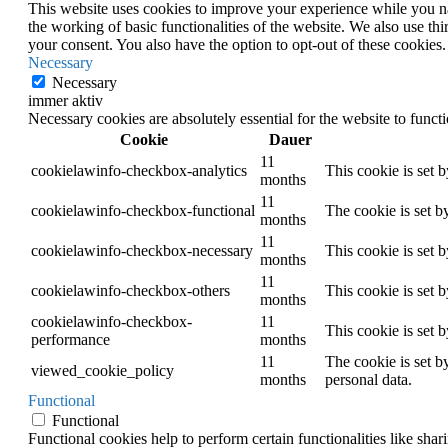
This website uses cookies to improve your experience while you nav
the working of basic functionalities of the website. We also use t
your consent. You also have the option to opt-out of these cookies
Necessary
Necessary
immer aktiv
Necessary cookies are absolutely essential for the website to funct
Cookie
Dauer
11
cookielawinfo-checkbox-analytics
This cookie is set 
months
11
cookielawinfo-checkbox-functional
The cookie is set b
months
11
cookielawinfo-checkbox-necessary
This cookie is set 
months
11
cookielawinfo-checkbox-others
This cookie is set 
months
cookielawinfo-checkbox-
11
This cookie is set 
performance
months
11
The cookie is set b
viewed_cookie_policy
months
personal data.
Functional
Functional
Functional cookies help to perform certain functionalities like shar