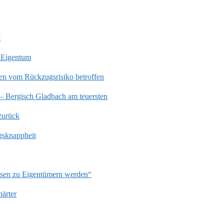
t
 Eigentum
en vom Rückzugsrisiko betroffen
 – Bergisch Gladbach am teuersten
zurück
gsknappheit
ssen zu Eigentümern werden“
härter