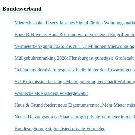
Bundesverband
Mietrechtspaket II setzt falsches Signal für den Wohnungsmark
BauGB-Novelle: Haus & Grund warnt vor neuen Eingriffen in
Vermieterbefragung 2026: Bis zu 11,2 Millionen Mietwohnung
Müllgebührenranking 2026: Flensburg ist günstigste Großstadt
Gebäudemodernisierungsgesetz bleibt hinter den Erwartungen 
EU-Kommission bestätigt: Mietregulierung verschärft Wohnun
Warnecke als Präsident wiedergewählt
Haus & Grund fordert neue Eigentumsrente: „Mehr Mieter mü
Neues Heizungsgesetz: Staat schröpft private Vermieter immer 
Bundesregierung stigmatisiert private Vermieter