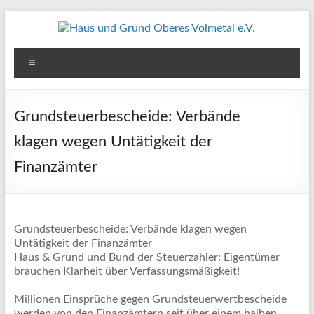
Zum
Inhalt
springen
Haus
Menü
und
Grund
Grundsteuerbescheide: Verbände
Oberes
klagen wegen Untätigkeit der
Volmetal
Finanzämter
e.V.
Grundsteuerbescheide: Verbände klagen wegen
Untätigkeit der Finanzämter
Haus & Grund und Bund der Steuerzahler: Eigentümer
brauchen Klarheit über Verfassungsmäßigkeit!
Millionen Einsprüche gegen Grundsteuerwertbescheide
werden von den Finanzämtern seit über einem halben