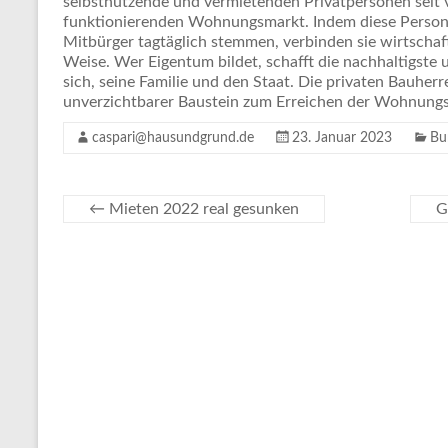
selbstnutzende und vermietenden Privatpersonen seit v
funktionierenden Wohnungsmarkt. Indem diese Person
Mitbürger tagtäglich stemmen, verbinden sie wirtschaf
Weise. Wer Eigentum bildet, schafft die nachhaltigste 
sich, seine Familie und den Staat. Die privaten Bauher
unverzichtbarer Baustein zum Erreichen der Wohnungs
caspari@hausundgrund.de
23. Januar 2023
Bu
←
Mieten 2022 real gesunken
G