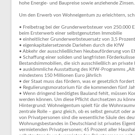
hohe Energie- und Baupreise sowie anziehende Zinsen.
Um den Erwerb von Wohneigentum zu erleichtern, sc
• Freibetrag bei der Grunderwerbsteuer von 250.000
beim Ersterwerb einer selbstgenutzten Immobilie
• einheitlicher Grunderwerbsteuersatz von 3,5 Prozen
• eigenkapitalersetzende Darlehen durch die KfW
• Abkehr der ausschließlichen Neubauförderung von E
• Schaffung einer soliden und langfristen Förderkulis
Bestandsimmobilien, die sich ausschließlich an private E
• auskömmliche Ausstattung des KfW-Programms „Alt
mindestens 150 Millionen Euro jährlich
• der Staat muss das fördern, was er gesetzlich fordert
• Regulierungsmoratorium für die kommenden fünf Ja
• Wenn dringend benötigtes Bauland fehlt, müssen Kom
werden können. Um diese Pflicht durchsetzen zu könne
Hintergrund: Wohneigentum spielt für die Wohnraumve
zentrale Rolle – ganz gleich, ob es selbst genutzt ode
von Privatpersonen sind die wesentliche Säule des d
Wohnungsbestandes in Deutschland ist privates Eigen
vermietenden Privatpersonen; 45 Prozent aller Haushal