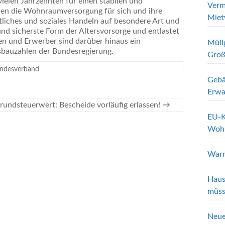
ielen Jahrzehnten für einen stabilen und
Verm
en die Wohnraumversorgung für sich und ihre
Miet
tliches und soziales Handeln auf besondere Art und
und sicherste Form der Altersvorsorge und entlastet
ren und Erwerber sind darüber hinaus ein
Müll
bauzahlen der Bundesregierung.
Groß
ndesverband
Gebä
Erwa
rundsteuerwert: Bescheide vorläufig erlassen!
→
EU-K
Wohn
Warn
Haus
müss
Neue