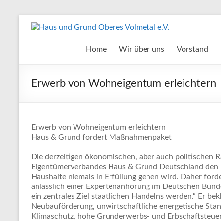
Zum
Inhalt
Haus
springen
und
Home
Wir über uns
Vorstand
Grund
Erwerb von Wohneigentum erleichtern
Oberes
Volmetal
e.V.
Erwerb von Wohneigentum erleichtern
Haus & Grund fordert Maßnahmenpaket
Die derzeitigen ökonomischen, aber auch politischen
Eigentümerverbandes Haus & Grund Deutschland den E
Haushalte niemals in Erfüllung gehen wird. Daher for
anlässlich einer Expertenanhörung im Deutschen Bund
ein zentrales Ziel staatlichen Handelns werden.“ Er be
Neubauförderung, unwirtschaftliche energetische Stan
Klimaschutz, hohe Grunderwerbs- und Erbschaftsteuer