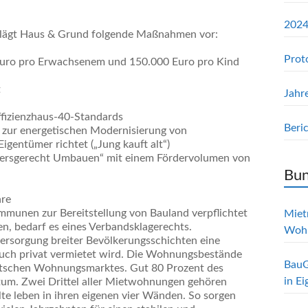
2024
hlägt Haus & Grund folgende Maßnahmen vor:
Prot
 Euro pro Erwachsenem und 150.000 Euro pro Kind
t
Jahr
ffizienzhaus-40-Standards
Beri
se zur energetischen Modernisierung von
igentümer richtet („Jung kauft alt“)
ersgerecht Umbauen“ mit einem Fördervolumen von
Bun
hre
munen zur Bereitstellung von Bauland verpflichtet
Mietr
n, bedarf es eines Verbandsklagerechts.
Woh
rsorgung breiter Bevölkerungsschichten eine
r auch privat vermietet wird. Die Wohnungsbestände
BauG
eutschen Wohnungsmarktes. Gut 80 Prozent des
in E
tum. Zwei Drittel aller Mietwohnungen gehören
te leben in ihren eigenen vier Wänden. So sorgen