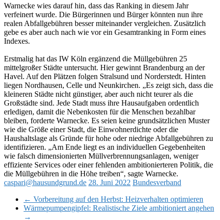
Warnecke wies darauf hin, dass das Ranking in diesem Jahr
verfeinert wurde. Die Bürgerinnen und Bürger könnten nun ihre
realen Abfallgebühren besser miteinander vergleichen. Zusätzlich
gebe es aber auch nach wie vor ein Gesamtranking in Form eines
Indexes.
Erstmalig hat das IW Köln ergänzend die Müllgebühren 25
mittelgroßer Städte untersucht. Hier gewinnt Brandenburg an der
Havel. Auf den Plätzen folgen Stralsund und Norderstedt. Hinten
liegen Nordhausen, Celle und Neunkirchen. „Es zeigt sich, dass die
kleineren Städte nicht günstiger, aber auch nicht teurer als die
Großstädte sind. Jede Stadt muss ihre Hausaufgaben ordentlich
erledigen, damit die Nebenkosten für die Menschen bezahlbar
bleiben, forderte Warnecke. Es seien keine grundsätzlichen Muster
wie die Größe einer Stadt, die Einwohnerdichte oder die
Haushaltslage als Gründe für hohe oder niedrige Abfallgebühren zu
identifizieren. „Am Ende liegt es an individuellen Gegebenheiten
wie falsch dimensionierten Müllverbrennungsanlagen, weniger
effiziente Services oder einer fehlenden ambitionierteren Politik, die
die Müllgebühren in die Höhe treiben“, sagte Warnecke.
caspari@hausundgrund.de
28. Juni 2022
Bundesverband
←
Vorbereitung auf den Herbst: Heizverhalten optimieren
Wärmepumpengipfel: Realistische Ziele ambitioniert angehen
→