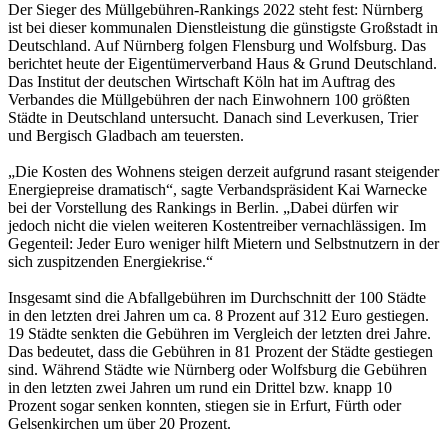
Der Sieger des Müllgebühren-Rankings 2022 steht fest: Nürnberg
ist bei dieser kommunalen Dienstleistung die günstigste Großstadt in
Deutschland. Auf Nürnberg folgen Flensburg und Wolfsburg. Das
berichtet heute der Eigentümerverband Haus & Grund Deutschland.
Das Institut der deutschen Wirtschaft Köln hat im Auftrag des
Verbandes die Müllgebühren der nach Einwohnern 100 größten
Städte in Deutschland untersucht. Danach sind Leverkusen, Trier
und Bergisch Gladbach am teuersten.
„Die Kosten des Wohnens steigen derzeit aufgrund rasant steigender
Energiepreise dramatisch“, sagte Verbandspräsident Kai Warnecke
bei der Vorstellung des Rankings in Berlin. „Dabei dürfen wir
jedoch nicht die vielen weiteren Kostentreiber vernachlässigen. Im
Gegenteil: Jeder Euro weniger hilft Mietern und Selbstnutzern in der
sich zuspitzenden Energiekrise.“
Insgesamt sind die Abfallgebühren im Durchschnitt der 100 Städte
in den letzten drei Jahren um ca. 8 Prozent auf 312 Euro gestiegen.
19 Städte senkten die Gebühren im Vergleich der letzten drei Jahre.
Das bedeutet, dass die Gebühren in 81 Prozent der Städte gestiegen
sind. Während Städte wie Nürnberg oder Wolfsburg die Gebühren
in den letzten zwei Jahren um rund ein Drittel bzw. knapp 10
Prozent sogar senken konnten, stiegen sie in Erfurt, Fürth oder
Gelsenkirchen um über 20 Prozent.