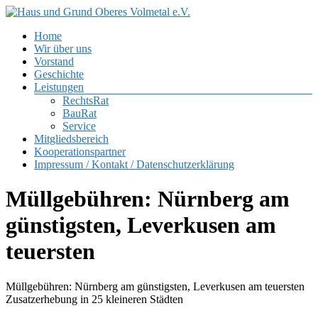
Zum
Inhalt
Menü
Home
springen
Haus
Wir über uns
und
Vorstand
Grund
Geschichte
Oberes
Leistungen
Volmetal
RechtsRat
BauRat
e.V.
Service
Mitgliedsbereich
Kooperationspartner
Impressum / Kontakt / Datenschutzerklärung
Müllgebühren: Nürnberg am
günstigsten, Leverkusen am
teuersten
Müllgebühren: Nürnberg am günstigsten, Leverkusen am teuersten
Zusatzerhebung in 25 kleineren Städten