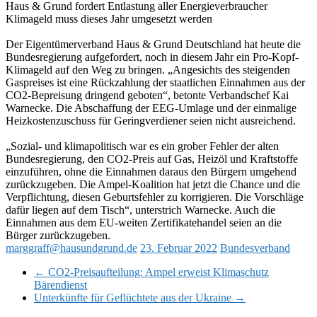
Haus & Grund fordert Entlastung aller Energieverbraucher
Klimageld muss dieses Jahr umgesetzt werden
Der Eigentümerverband Haus & Grund Deutschland hat heute die
Bundesregierung aufgefordert, noch in diesem Jahr ein Pro-Kopf-
Klimageld auf den Weg zu bringen. „Angesichts des steigenden
Gaspreises ist eine Rückzahlung der staatlichen Einnahmen aus der
CO2-Bepreisung dringend geboten“, betonte Verbandschef Kai
Warnecke. Die Abschaffung der EEG-Umlage und der einmalige
Heizkostenzuschuss für Geringverdiener seien nicht ausreichend.
„Sozial- und klimapolitisch war es ein grober Fehler der alten
Bundesregierung, den CO2-Preis auf Gas, Heizöl und Kraftstoffe
einzuführen, ohne die Einnahmen daraus den Bürgern umgehend
zurückzugeben. Die Ampel-Koalition hat jetzt die Chance und die
Verpflichtung, diesen Geburtsfehler zu korrigieren. Die Vorschläge
dafür liegen auf dem Tisch“, unterstrich Warnecke. Auch die
Einnahmen aus dem EU-weiten Zertifikatehandel seien an die
Bürger zurückzugeben.
marggraff@hausundgrund.de
23. Februar 2022
Bundesverband
←
CO2-Preisaufteilung: Ampel erweist Klimaschutz
Bärendienst
Unterkünfte für Geflüchtete aus der Ukraine
→