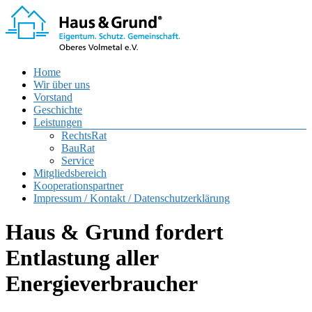
Zum
Inhalt
springen
Menü
Home
Haus
Wir über uns
und
Vorstand
Grund
Geschichte
Oberes
Leistungen
Volmetal
RechtsRat
BauRat
e.V.
Service
Mitgliedsbereich
Kooperationspartner
Impressum / Kontakt / Datenschutzerklärung
Haus & Grund fordert
Entlastung aller
Energieverbraucher