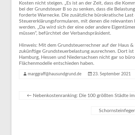
Kosten nicht steigen. „Es ist an der Zeit, dass die Ko
bei der Grundsteuer B so zu senken, dass die Belastun
forderte Warnecke. Die zusätzliche bürokratische Las
Steuererklärungsformularen, mit denen die relevanten
werden. „Da wird sich der eine oder andere Eigentüme
müssen“, befürchtet der Verbandspräsident.
Hinweis: Mit dem Grundsteuerrechner auf der Haus & 
zukünftige Grundsteuerbelastung ausrechnen. Dort ist 
Hamburg, Hessen und Niedersachsen nicht gar so bürokr
Flächenmodelle entschieden haben.
marggraff@hausundgrund.de
23. September 2021
←
Nebenkostenranking: Die 100 größten Städte im 
Schornsteinfege