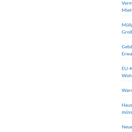
Verm
Miet
Müll
Groß
Gebä
Erwa
EU-K
Wohn
Warn
Haus
müss
Neue