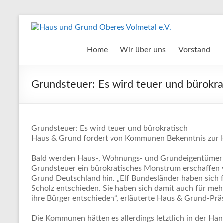
Zum
Inhalt
Haus
springen
und
Home
Wir über uns
Vorstand
Grund
Grundsteuer: Es wird teuer und bürokra
Oberes
Volmetal
e.V.
Grundsteuer: Es wird teuer und bürokratisch
Haus & Grund fordert von Kommunen Bekenntnis zur
Bald werden Haus-, Wohnungs- und Grundeigentümer pe
Grundsteuer ein bürokratisches Monstrum erschaffen
Grund Deutschland hin. „Elf Bundesländer haben sich 
Scholz entschieden. Sie haben sich damit auch für mehr
ihre Bürger entschieden“, erläuterte Haus & Grund-Prä
Die Kommunen hätten es allerdings letztlich in der Hand