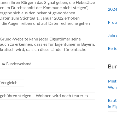
mmunen ihren Bürgern das Signal geben, die Hebesätze
gen im Durchschnitt der Kommune nicht steigen“,
2024
t ergebe sich aus den bekannt gewordenen
 Daten zum Stichtag 1. Januar 2022 erhoben
Prot
r die Augen reiben und auf Datenrecherche gehen
Jahr
Grund-Website kann jeder Eigentümer seine
auch zu erkennen, dass es für Eigentümer in Bayern,
Beri
atisch wird, da sich diese Länder für einfache
Bundesverband
Bun
Mietr
Vergleich
Woh
rgebühren steigen – Wohnen wird noch teurer
→
BauG
in E