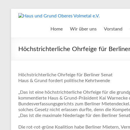
Zum
Inhalt
Haus
springen
und
Home
Wir über uns
Vorstand
Grund
Höchstrichterliche Ohrfeige für Berline
Oberes
Volmetal
e.V.
Höchstrichterliche Ohrfeige für Berliner Senat
Haus & Grund fordert politische Kehrtwende
„Das ist eine höchstrichterliche Ohrfeige für die grundg
kommentierte Haus & Grund-Präsident Kai Warnecke d
Bundesverfassungsgerichts zum Berliner Mietendeckel. 
solches Gesetz nicht erlassen durfte, denn die Kompete
„Das ist die maximale Niederlage für den Berliner Senat
Die rot-rot-grüne Koalition habe Berliner Mietern, 