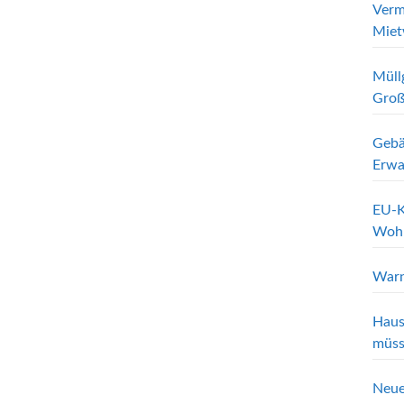
Verm
Miet
Müll
Groß
Gebä
Erwa
EU-K
Wohn
Warn
Haus
müss
Neue