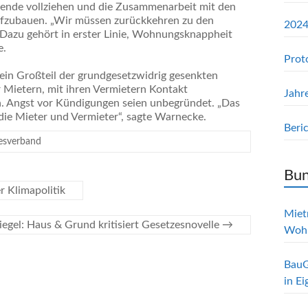
wende vollziehen und die Zusammenarbeit mit den
ufzubauen. „Wir müssen zurückkehren zu den
2024
 Dazu gehört in erster Linie, Wohnungsknappheit
e.
Prot
ein Großteil der grundgesetzwidrig gesenkten
 Mietern, mit ihren Vermietern Kontakt
Jahr
. Angst vor Kündigungen seien unbegründet. „Das
 die Mieter und Vermieter“, sagte Warnecke.
Beri
esverband
Bun
r Klimapolitik
Mietr
iegel: Haus & Grund kritisiert Gesetzesnovelle
→
Woh
BauG
in E