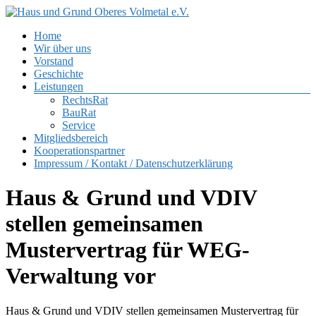
Zum
Inhalt
Menü
Home
springen
Haus
Wir über uns
und
Vorstand
Grund
Geschichte
Oberes
Leistungen
Volmetal
RechtsRat
BauRat
e.V.
Service
Mitgliedsbereich
Kooperationspartner
Impressum / Kontakt / Datenschutzerklärung
Haus & Grund und VDIV
stellen gemeinsamen
Mustervertrag für WEG-
Verwaltung vor
Haus & Grund und VDIV stellen gemeinsamen Mustervertrag für