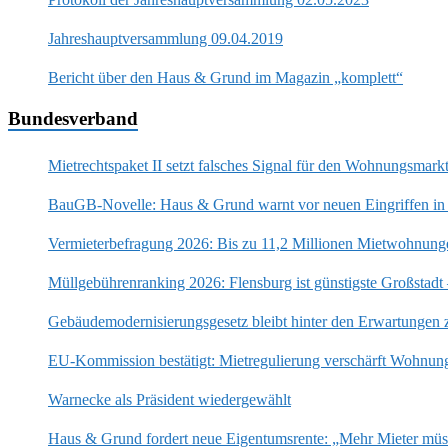
Jahreshauptversammlung 09.04.2019
Bericht über den Haus & Grund im Magazin „komplett“
Bundesverband
Mietrechtspaket II setzt falsches Signal für den Wohnungsmark
BauGB-Novelle: Haus & Grund warnt vor neuen Eingriffen in
Vermieterbefragung 2026: Bis zu 11,2 Millionen Mietwohnung
Müllgebührenranking 2026: Flensburg ist günstigste Großstadt
Gebäudemodernisierungsgesetz bleibt hinter den Erwartungen 
EU-Kommission bestätigt: Mietregulierung verschärft Wohnun
Warnecke als Präsident wiedergewählt
Haus & Grund fordert neue Eigentumsrente: „Mehr Mieter mü