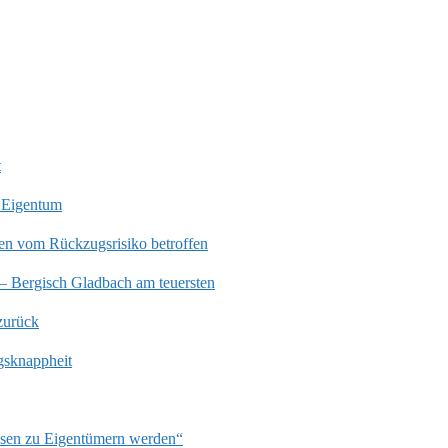
t
 Eigentum
en vom Rückzugsrisiko betroffen
 – Bergisch Gladbach am teuersten
zurück
gsknappheit
ssen zu Eigentümern werden“