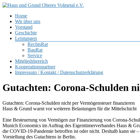
Zum
Inhalt
Menü
Home
springen
Haus
Wir über uns
und
Vorstand
Grund
Geschichte
Oberes
Leistungen
Volmetal
RechtsRat
BauRat
e.V.
Service
Mitgliedsbereich
Kooperationspartner
Impressum / Kontakt / Datenschutzerklärung
Gutachten: Corona-Schulden ni
Gutachten: Corona-Schulden nicht per Vermögensteuer finanzieren
Haus & Grund warnt vor weiteren Belastungen für die Mittelschicht
Eine Besteuerung von Vermögen zur Finanzierung von Corona-Schulde
Munich Economics im Auftrag des Eigentümerverbandes Haus & Grund
die COVID-19-Pandemie betroffen ist oder nicht. Deshalb kann sie –
Vorstellung des Gutachtens in Berlin.