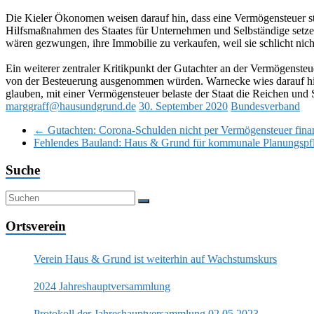
Die Kieler Ökonomen weisen darauf hin, dass eine Vermögensteuer st
Hilfsmaßnahmen des Staates für Unternehmen und Selbständige setzen
wären gezwungen, ihre Immobilie zu verkaufen, weil sie schlicht nicht
Ein weiterer zentraler Kritikpunkt der Gutachter an der Vermögenst
von der Besteuerung ausgenommen würden. Warnecke wies darauf hin,
glauben, mit einer Vermögensteuer belaste der Staat die Reichen und 
marggraff@hausundgrund.de
30. September 2020
Bundesverband
←
Gutachten: Corona-Schulden nicht per Vermögensteuer fina
Fehlendes Bauland: Haus & Grund für kommunale Planungspf
Suche
Ortsverein
Verein Haus & Grund ist weiterhin auf Wachstumskurs
2024 Jahreshauptversammlung
Protokoll der Jahreshauptversammlung 02.05.2023