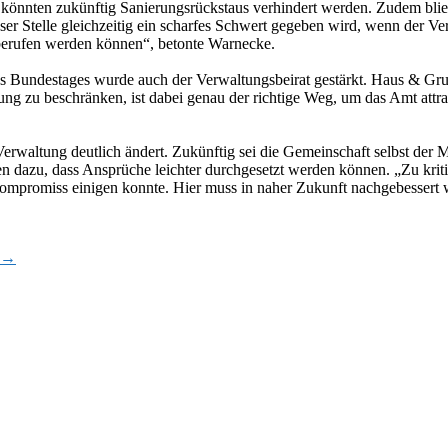
könnten zukünftig Sanierungsrückstaus verhindert werden. Zudem bli
ieser Stelle gleichzeitig ein scharfes Schwert gegeben wird, wenn der
 abberufen werden können“, betonte Warnecke.
Bundestages wurde auch der Verwaltungsbeirat gestärkt. Haus & Grund 
ung zu beschränken, ist dabei genau der richtige Weg, um das Amt attra
 Verwaltung deutlich ändert. Zukünftig sei die Gemeinschaft selbst der M
dazu, dass Ansprüche leichter durchgesetzt werden können. „Zu kritisi
ompromiss einigen konnte. Hier muss in naher Zukunft nachgebessert 
→