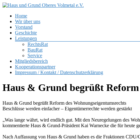
Zum
Inhalt
Menü
Home
springen
Haus
Wir über uns
und
Vorstand
Grund
Geschichte
Oberes
Leistungen
Volmetal
RechtsRat
BauRat
e.V.
Service
Mitgliedsbereich
Kooperationspartner
Impressum / Kontakt / Datenschutzerklärung
Haus & Grund begrüßt Reform 
Haus & Grund begrüßt Reform des Wohnungseigentumsrechts
Beschlüsse werden einfacher – Eigentümerrechte werden gestärkt
„Was lange währt, wird endlich gut. Mit den Neuregelungen des Wohn
kommentierte Haus & Grund-Präsident Kai Warnecke die für heute g
Nach Auffassung von Haus & Grund haben es die Fraktionen CDU/CSU