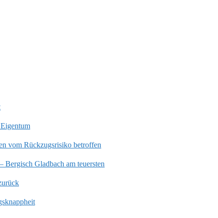
t
 Eigentum
en vom Rückzugsrisiko betroffen
 – Bergisch Gladbach am teuersten
zurück
gsknappheit