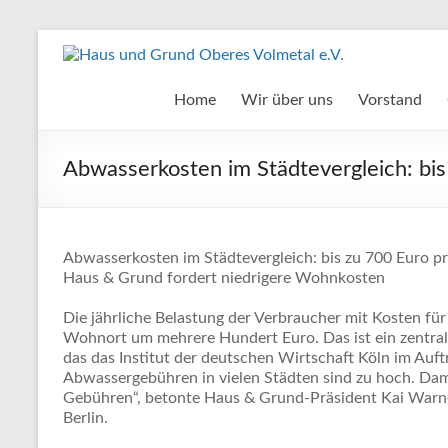
Zum
Inhalt
Haus
springen
und
Home
Wir über uns
Vorstand
Grund
Abwasserkosten im Städtevergleich: bis
Oberes
Volmetal
e.V.
Abwasserkosten im Städtevergleich: bis zu 700 Euro p
Haus & Grund fordert niedrigere Wohnkosten
Die jährliche Belastung der Verbraucher mit Kosten für
Wohnort um mehrere Hundert Euro. Das ist ein zentra
das das Institut der deutschen Wirtschaft Köln im Auf
Abwassergebühren in vielen Städten sind zu hoch. Damit
Gebühren“, betonte Haus & Grund-Präsident Kai Warnec
Berlin.