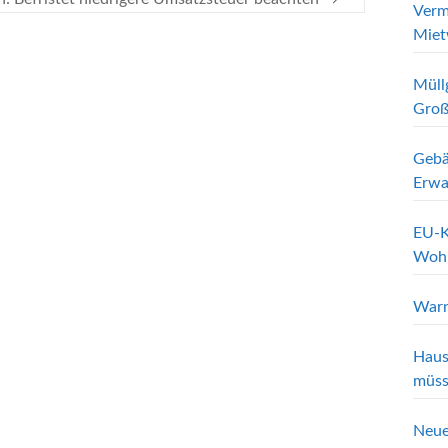
Verm
Miet
Müll
Groß
Gebä
Erwa
EU-K
Wohn
Warn
Haus
müss
Neue