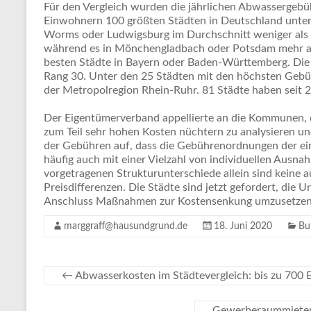
Für den Vergleich wurden die jährlichen Abwassergebüh
Einwohnern 100 größten Städten in Deutschland unters
Worms oder Ludwigsburg im Durchschnitt weniger als 
während es in Mönchengladbach oder Potsdam mehr als
besten Städte in Bayern oder Baden-Württemberg. Die 
Rang 30. Unter den 25 Städten mit den höchsten Gebüh
der Metropolregion Rhein-Ruhr. 81 Städte haben seit 2
Der Eigentümerverband appellierte an die Kommunen, 
zum Teil sehr hohen Kosten nüchtern zu analysieren und
der Gebühren auf, dass die Gebührenordnungen der ei
häufig auch mit einer Vielzahl von individuellen Ausna
vorgetragenen Strukturunterschiede allein sind keine 
Preisdifferenzen. Die Städte sind jetzt gefordert, die 
Anschluss Maßnahmen zur Kostensenkung umzusetzen“
marggraff@hausundgrund.de
18. Juni 2020
Bu
←
Abwasserkosten im Städtevergleich: bis zu 700 
Gewerberaummieten: