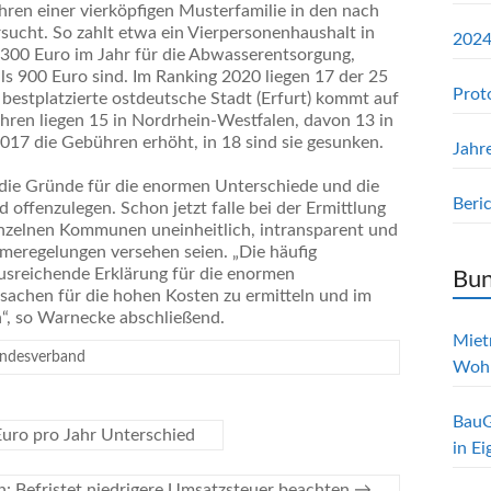
ren einer vierköpfigen Musterfamilie in den nach
ucht. So zahlt etwa ein Vierpersonenhaushalt in
2024
300 Euro im Jahr für die Abwasserentsorgung,
 900 Euro sind. Im Ranking 2020 liegen 17 der 25
Prot
bestplatzierte ostdeutsche Stadt (Erfurt) kommt auf
ren liegen 15 in Nordrhein-Westfalen, davon 13 in
017 die Gebühren erhöht, in 18 sind sie gesunken.
Jahr
die Gründe für die enormen Unterschiede und die
Beri
 offenzulegen. Schon jetzt falle bei der Ermittlung
nzelnen Kommunen uneinheitlich, intransparent und
hmeregelungen versehen seien. „Die häufig
ausreichende Erklärung für die enormen
Bun
Ursachen für die hohen Kosten zu ermitteln und im
, so Warnecke abschließend.
Mietr
ndesverband
Woh
BauG
Euro pro Jahr Unterschied
in E
 Befristet niedrigere Umsatzsteuer beachten
→