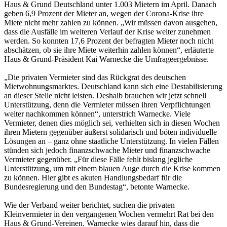
Haus & Grund Deutschland unter 1.003 Mietern im April. Danach
geben 6,9 Prozent der Mieter an, wegen der Corona-Krise ihre
Miete nicht mehr zahlen zu können. „Wir müssen davon ausgehen,
dass die Ausfälle im weiteren Verlauf der Krise weiter zunehmen
werden. So konnten 17,6 Prozent der befragten Mieter noch nicht
abschätzen, ob sie ihre Miete weiterhin zahlen können“, erläuterte
Haus & Grund-Präsident Kai Warnecke die Umfrageergebnisse.
„Die privaten Vermieter sind das Rückgrat des deutschen
Mietwohnungsmarktes. Deutschland kann sich eine Destabilisierung
an dieser Stelle nicht leisten. Deshalb brauchen wir jetzt schnell
Unterstützung, denn die Vermieter müssen ihren Verpflichtungen
weiter nachkommen können“, unterstrich Warnecke. Viele
Vermieter, denen dies möglich sei, verhielten sich in diesen Wochen
ihren Mietern gegenüber äußerst solidarisch und böten individuelle
Lösungen an – ganz ohne staatliche Unterstützung. In vielen Fällen
stünden sich jedoch finanzschwache Mieter und finanzschwache
Vermieter gegenüber. „Für diese Fälle fehlt bislang jegliche
Unterstützung, um mit einem blauen Auge durch die Krise kommen
zu können. Hier gibt es akuten Handlungsbedarf für die
Bundesregierung und den Bundestag“, betonte Warnecke.
Wie der Verband weiter berichtet, suchen die privaten
Kleinvermieter in den vergangenen Wochen vermehrt Rat bei den
Haus & Grund-Vereinen. Warnecke wies darauf hin, dass die