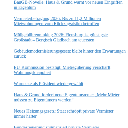
BauGB-Novelle: Haus & Grund warnt vor neuen Eingriffen
in Eigentum
Vermieterbefragung 2026: Bis zu 11,2 Millionen
Mietwohnungen vom Rückzugsrisiko betroffen
Müllgebührenranking 2026: Flensburg ist günstigste
Großstadt – Bergisch Gladbach am teuersten
Gebäudemodernisierungsgesetz bleibt hinter den Erwartungen
zurück
EU-Kommission bestätigt: Mietregulierung verschärft
Wohnungsknappheit
Warnecke als Präsident wiedergewählt
Haus & Grund fordert neue Eigentumsrente: „Mehr Mieter
müssen zu Eigentümern werden“
Neues Heizungsgesetz: Staat schröpft private Vermieter
immer härter
Bundesregierung stigmatisiert private Vermieter