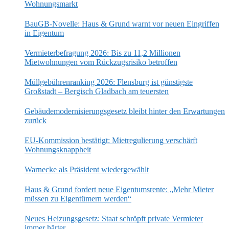
Wohnungsmarkt
BauGB-Novelle: Haus & Grund warnt vor neuen Eingriffen
in Eigentum
Vermieterbefragung 2026: Bis zu 11,2 Millionen
Mietwohnungen vom Rückzugsrisiko betroffen
Müllgebührenranking 2026: Flensburg ist günstigste
Großstadt – Bergisch Gladbach am teuersten
Gebäudemodernisierungsgesetz bleibt hinter den Erwartungen
zurück
EU-Kommission bestätigt: Mietregulierung verschärft
Wohnungsknappheit
Warnecke als Präsident wiedergewählt
Haus & Grund fordert neue Eigentumsrente: „Mehr Mieter
müssen zu Eigentümern werden“
Neues Heizungsgesetz: Staat schröpft private Vermieter
immer härter