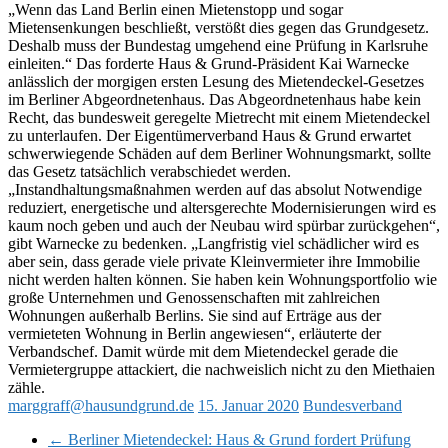
„Wenn das Land Berlin einen Mietenstopp und sogar
Mietensenkungen beschließt, verstößt dies gegen das Grundgesetz.
Deshalb muss der Bundestag umgehend eine Prüfung in Karlsruhe
einleiten.“ Das forderte Haus & Grund-Präsident Kai Warnecke
anlässlich der morgigen ersten Lesung des Mietendeckel-Gesetzes
im Berliner Abgeordnetenhaus. Das Abgeordnetenhaus habe kein
Recht, das bundesweit geregelte Mietrecht mit einem Mietendeckel
zu unterlaufen. Der Eigentümerverband Haus & Grund erwartet
schwerwiegende Schäden auf dem Berliner Wohnungsmarkt, sollte
das Gesetz tatsächlich verabschiedet werden.
„Instandhaltungsmaßnahmen werden auf das absolut Notwendige
reduziert, energetische und altersgerechte Modernisierungen wird es
kaum noch geben und auch der Neubau wird spürbar zurückgehen“,
gibt Warnecke zu bedenken. „Langfristig viel schädlicher wird es
aber sein, dass gerade viele private Kleinvermieter ihre Immobilie
nicht werden halten können. Sie haben kein Wohnungsportfolio wie
große Unternehmen und Genossenschaften mit zahlreichen
Wohnungen außerhalb Berlins. Sie sind auf Erträge aus der
vermieteten Wohnung in Berlin angewiesen“, erläuterte der
Verbandschef. Damit würde mit dem Mietendeckel gerade die
Vermietergruppe attackiert, die nachweislich nicht zu den Miethaien
zähle.
marggraff@hausundgrund.de
15. Januar 2020
Bundesverband
←
Berliner Mietendeckel: Haus & Grund fordert Prüfung