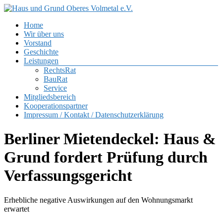
Zum
Inhalt
Menü
Home
springen
Haus
Wir über uns
und
Vorstand
Grund
Geschichte
Oberes
Leistungen
Volmetal
RechtsRat
BauRat
e.V.
Service
Mitgliedsbereich
Kooperationspartner
Impressum / Kontakt / Datenschutzerklärung
Berliner Mietendeckel: Haus &
Grund fordert Prüfung durch
Verfassungsgericht
Erhebliche negative Auswirkungen auf den Wohnungsmarkt
erwartet