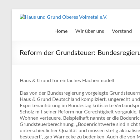
Zum
Inhalt
Haus
springen
und
Home
Wir über uns
Vorstand
Grund
Reform der Grundsteuer: Bundesregier
Oberes
Volmetal
e.V.
Haus & Grund für einfaches Flächenmodell
Das von der Bundesregierung vorgelegte Grundsteuerm
Haus & Grund Deutschland kompliziert, ungerecht und
Expertenanhörung im Bundestag kritisierte Verbandspr
Scholz mit seiner Reform nur Gerechtigkeit vorgaukle,
Wohnen verteuere. Beispielhaft nannte er die Bodenric
Grundsteuerberechnung. „Bodenrichtwerte sind nicht 
unterschiedlicher Qualität und müssen stetig aktualisi
besteuert“, gab Warnecke zu bedenken. Auch die von M