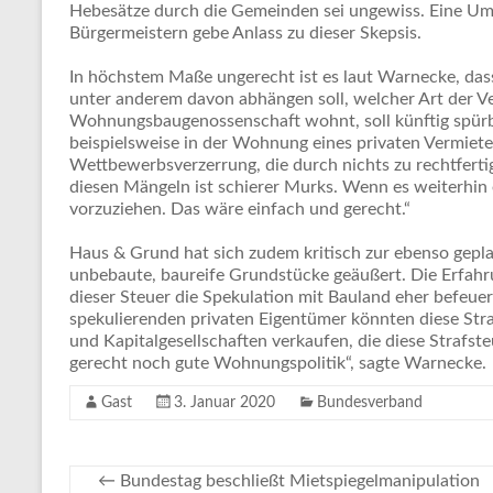
Hebesätze durch die Gemeinden sei ungewiss. Eine U
Bürgermeistern gebe Anlass zu dieser Skepsis.
In höchstem Maße ungerecht ist es laut Warnecke, das
unter anderem davon abhängen soll, welcher Art der Ver
Wohnungsbaugenossenschaft wohnt, soll künftig spürb
beispielsweise in der Wohnung eines privaten Vermieters
Wettbewerbsverzerrung, die durch nichts zu rechtferti
diesen Mängeln ist schierer Murks. Wenn es weiterhin 
vorzuziehen. Das wäre einfach und gerecht.“
Haus & Grund hat sich zudem kritisch zur ebenso gepl
unbebaute, baureife Grundstücke geäußert. Die Erfahr
dieser Steuer die Spekulation mit Bauland eher befeuert
spekulierenden privaten Eigentümer könnten diese Str
und Kapitalgesellschaften verkaufen, die diese Strafst
gerecht noch gute Wohnungspolitik“, sagte Warnecke.
Gast
3. Januar 2020
Bundesverband
←
Bundestag beschließt Mietspiegelmanipulation