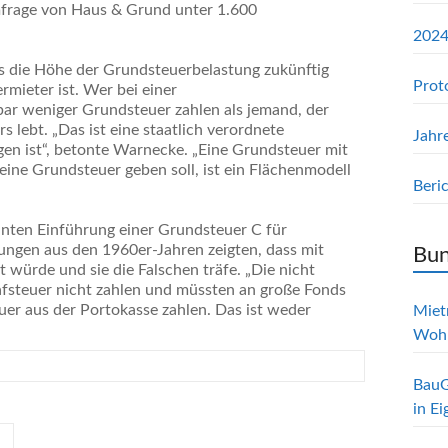
mfrage von Haus & Grund unter 1.600
2024
s die Höhe der Grundsteuerbelastung zukünftig
Prot
mieter ist. Wer bei einer
ar weniger Grundsteuer zahlen als jemand, der
 lebt. „Das ist eine staatlich verordnete
Jahr
gen ist“, betonte Warnecke. „Eine Grundsteuer mit
eine Grundsteuer geben soll, ist ein Flächenmodell
Beri
anten Einführung einer Grundsteuer C für
ungen aus den 1960er-Jahren zeigten, dass mit
Bun
 würde und sie die Falschen träfe. „Die nicht
afsteuer nicht zahlen und müssten an große Fonds
euer aus der Portokasse zahlen. Das ist weder
Mietr
Woh
BauG
in E