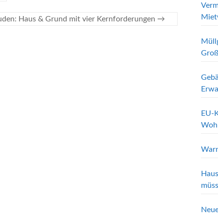
Verm
Miet
den: Haus & Grund mit vier Kernforderungen
→
Müll
Groß
Gebä
Erwa
EU-K
Wohn
Warn
Haus
müss
Neue