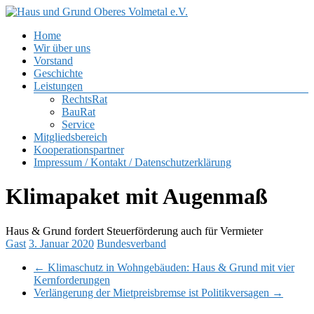
Zum
Inhalt
Menü
Home
springen
Haus
Wir über uns
und
Vorstand
Grund
Geschichte
Oberes
Leistungen
Volmetal
RechtsRat
BauRat
e.V.
Service
Mitgliedsbereich
Kooperationspartner
Impressum / Kontakt / Datenschutzerklärung
Klimapaket mit Augenmaß
Haus & Grund fordert Steuerförderung auch für Vermieter
Gast
3. Januar 2020
Bundesverband
←
Klimaschutz in Wohngebäuden: Haus & Grund mit vier
Kernforderungen
Verlängerung der Mietpreisbremse ist Politikversagen
→