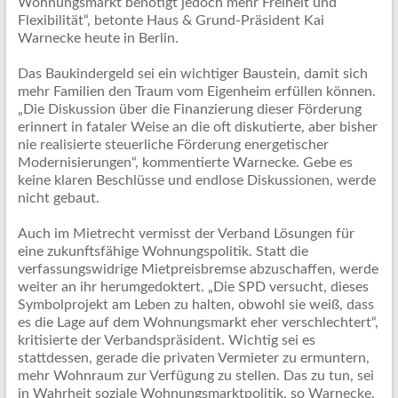
Wohnungsmarkt benötigt jedoch mehr Freiheit und
Flexibilität“, betonte Haus & Grund-Präsident Kai
Warnecke heute in Berlin.
Das Baukindergeld sei ein wichtiger Baustein, damit sich
mehr Familien den Traum vom Eigenheim erfüllen können.
„Die Diskussion über die Finanzierung dieser Förderung
erinnert in fataler Weise an die oft diskutierte, aber bisher
nie realisierte steuerliche Förderung energetischer
Modernisierungen“, kommentierte Warnecke. Gebe es
keine klaren Beschlüsse und endlose Diskussionen, werde
nicht gebaut.
Auch im Mietrecht vermisst der Verband Lösungen für
eine zukunftsfähige Wohnungspolitik. Statt die
verfassungswidrige Mietpreisbremse abzuschaffen, werde
weiter an ihr herumgedoktert. „Die SPD versucht, dieses
Symbolprojekt am Leben zu halten, obwohl sie weiß, dass
es die Lage auf dem Wohnungsmarkt eher verschlechtert“,
kritisierte der Verbandspräsident. Wichtig sei es
stattdessen, gerade die privaten Vermieter zu ermuntern,
mehr Wohnraum zur Verfügung zu stellen. Das zu tun, sei
in Wahrheit soziale Wohnungsmarktpolitik, so Warnecke.