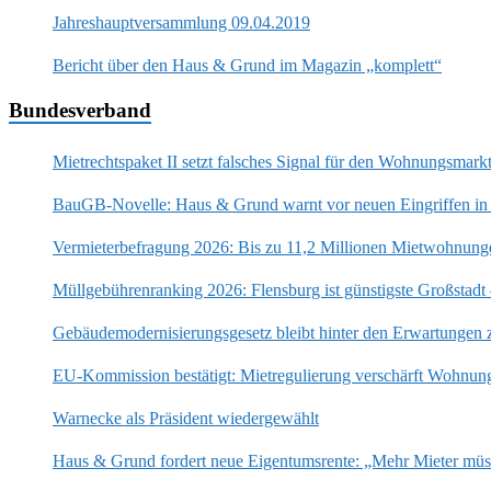
Jahreshauptversammlung 09.04.2019
Bericht über den Haus & Grund im Magazin „komplett“
Bundesverband
Mietrechtspaket II setzt falsches Signal für den Wohnungsmark
BauGB-Novelle: Haus & Grund warnt vor neuen Eingriffen in
Vermieterbefragung 2026: Bis zu 11,2 Millionen Mietwohnung
Müllgebührenranking 2026: Flensburg ist günstigste Großstadt
Gebäudemodernisierungsgesetz bleibt hinter den Erwartungen 
EU-Kommission bestätigt: Mietregulierung verschärft Wohnun
Warnecke als Präsident wiedergewählt
Haus & Grund fordert neue Eigentumsrente: „Mehr Mieter mü