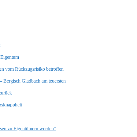
t
 Eigentum
en vom Rückzugsrisiko betroffen
 – Bergisch Gladbach am teuersten
zurück
gsknappheit
ssen zu Eigentümern werden“