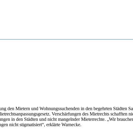
erung den Mietern und Wohnungssuchenden in den begehrten Städten S
rechtsanpassungsgesetz. Verschärfungen des Mietrechts schafften nic
en in den Städten und nicht mangelnder Mieterrechte. „Wir brauche
en nicht stigmatisiert“, erklärte Warnecke.