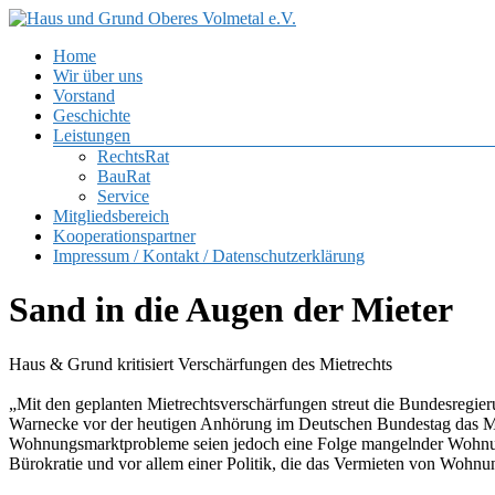
Zum
Inhalt
Menü
Home
springen
Haus
Wir über uns
und
Vorstand
Grund
Geschichte
Oberes
Leistungen
Volmetal
RechtsRat
BauRat
e.V.
Service
Mitgliedsbereich
Kooperationspartner
Impressum / Kontakt / Datenschutzerklärung
Sand in die Augen der Mieter
Haus & Grund kritisiert Verschärfungen des Mietrechts
„Mit den geplanten Mietrechtsverschärfungen streut die Bundesregi
Warnecke vor der heutigen Anhörung im Deutschen Bundestag das Miet
Wohnungsmarktprobleme seien jedoch eine Folge mangelnder Wohnung
Bürokratie und vor allem einer Politik, die das Vermieten von Wohnung