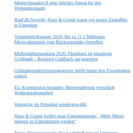
Mietrechtspaket II setzt falsches Signal für den
Wohnungsmarkt
BauGB-Novelle: Haus & Grund warnt vor neuen Eingriffen
in Eigentum
Vermieterbefragung 2026: Bis zu 11,2 Millionen
Mietwohnungen vom Rückzugsrisiko betroffen
Müllgebührenranking 2026: Flensburg ist günstigste
Großstadt – Bergisch Gladbach am teuersten
Gebäudemodernisierungsgesetz bleibt hinter den Erwartungen
zurück
EU-Kommission bestätigt: Mietregulierung verschärft
Wohnungsknappheit
Warnecke als Präsident wiedergewählt
Haus & Grund fordert neue Eigentumsrente: „Mehr Mieter
müssen zu Eigentümern werden“
Neues Heizungsgesetz: Staat schröpft private Vermieter