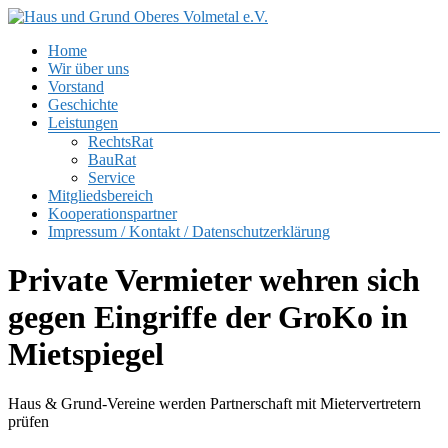
Zum
Inhalt
Menü
Home
springen
Haus
Wir über uns
und
Vorstand
Grund
Geschichte
Oberes
Leistungen
Volmetal
RechtsRat
BauRat
e.V.
Service
Mitgliedsbereich
Kooperationspartner
Impressum / Kontakt / Datenschutzerklärung
Private Vermieter wehren sich
gegen Eingriffe der GroKo in
Mietspiegel
Haus & Grund-Vereine werden Partnerschaft mit Mietervertretern
prüfen