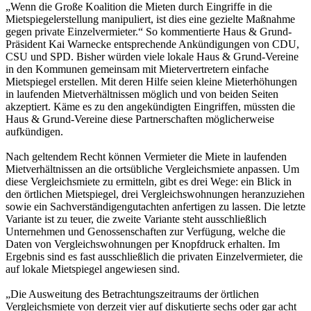
„Wenn die Große Koalition die Mieten durch Eingriffe in die
Mietspiegelerstellung manipuliert, ist dies eine gezielte Maßnahme
gegen private Einzelvermieter.“ So kommentierte Haus & Grund-
Präsident Kai Warnecke entsprechende Ankündigungen von CDU,
CSU und SPD. Bisher würden viele lokale Haus & Grund-Vereine
in den Kommunen gemeinsam mit Mietervertretern einfache
Mietspiegel erstellen. Mit deren Hilfe seien kleine Mieterhöhungen
in laufenden Mietverhältnissen möglich und von beiden Seiten
akzeptiert. Käme es zu den angekündigten Eingriffen, müssten die
Haus & Grund-Vereine diese Partnerschaften möglicherweise
aufkündigen.
Nach geltendem Recht können Vermieter die Miete in laufenden
Mietverhältnissen an die ortsübliche Vergleichsmiete anpassen. Um
diese Vergleichsmiete zu ermitteln, gibt es drei Wege: ein Blick in
den örtlichen Mietspiegel, drei Vergleichswohnungen heranzuziehen
sowie ein Sachverständigengutachten anfertigen zu lassen. Die letzte
Variante ist zu teuer, die zweite Variante steht ausschließlich
Unternehmen und Genossenschaften zur Verfügung, welche die
Daten von Vergleichswohnungen per Knopfdruck erhalten. Im
Ergebnis sind es fast ausschließlich die privaten Einzelvermieter, die
auf lokale Mietspiegel angewiesen sind.
„Die Ausweitung des Betrachtungszeitraums der örtlichen
Vergleichsmiete von derzeit vier auf diskutierte sechs oder gar acht