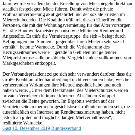
Jahre würde vor allem bei der Erstellung von Mietspiegeln direkt zur
staatlich festgelegten Miete führen. Damit wäre die private
Wohnraumvermietung akut gefährdet und der soziale Frieden im
Mietrecht beendet. Die Koalition träfe mit diesen Eingriffen die
Personen, die mit der Wohnungsvermietung für das Alter vorsorgen.
Es träfe Handwerksmeister genauso wie Millionen Rentner und
Angestellte. Es träfe die Vermietergruppe, die sich – belegt durch
Befragungen und Studien – gegenüber ihren Mietern sehr sozial
verhält“, betonte Warnecke. Durch die Verlängerung des
Bezugszeitraumes werde – gerade in Gebieten mit geltender
Mietpreisbremse – die ortsübliche Vergleichsmiete vollkommen vom
Marktgeschehen entkoppelt.
Der Verbandspräsident zeigte sich sehr verwundert darüber, dass die
Große Koalition offenbar überhaupt nicht verstanden habe, welche
verheerenden Wirkungen ihre Mietrechtspolitik habe und noch
haben werde. „Unter dem Deckmantel des Mieterschutzes werden
privaten Vermietern in immer kürzeren Abständen Knüppel
zwischen die Beine geworfen. Im Ergebnis werden auf der
Vermieterseite immer mehr gesichtslose Großunternehmen sein, die
ausschließlich ein Interesse an Renditemaximierung haben, nicht
jedoch an guten und möglichst langen Mietverhältnissen“,
resümierte Warnecke.
Gast
10. Dezember 2019
Bundesverband