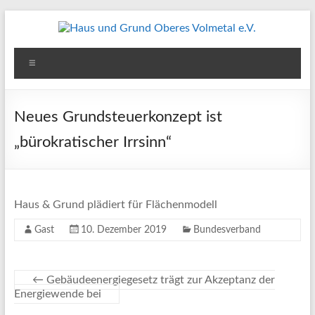
Zum
Inhalt
springen
Haus
Menü
und
Grund
Neues Grundsteuerkonzept ist
Oberes
„bürokratischer Irrsinn“
Volmetal
e.V.
Haus & Grund plädiert für Flächenmodell
Gast
10. Dezember 2019
Bundesverband
←
Gebäudeenergiegesetz trägt zur Akzeptanz der
Energiewende bei