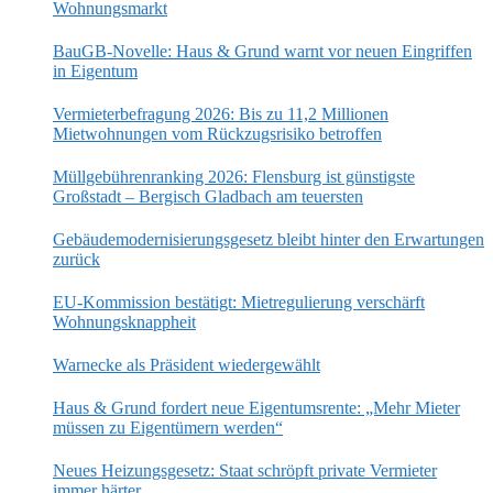
Wohnungsmarkt
BauGB-Novelle: Haus & Grund warnt vor neuen Eingriffen
in Eigentum
Vermieterbefragung 2026: Bis zu 11,2 Millionen
Mietwohnungen vom Rückzugsrisiko betroffen
Müllgebührenranking 2026: Flensburg ist günstigste
Großstadt – Bergisch Gladbach am teuersten
Gebäudemodernisierungsgesetz bleibt hinter den Erwartungen
zurück
EU-Kommission bestätigt: Mietregulierung verschärft
Wohnungsknappheit
Warnecke als Präsident wiedergewählt
Haus & Grund fordert neue Eigentumsrente: „Mehr Mieter
müssen zu Eigentümern werden“
Neues Heizungsgesetz: Staat schröpft private Vermieter
immer härter