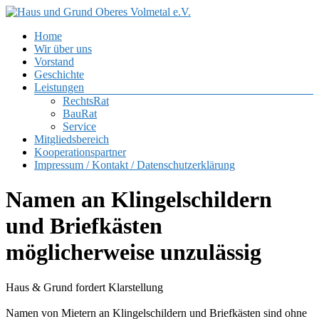
Zum
Inhalt
Menü
Home
springen
Haus
Wir über uns
und
Vorstand
Grund
Geschichte
Oberes
Leistungen
Volmetal
RechtsRat
BauRat
e.V.
Service
Mitgliedsbereich
Kooperationspartner
Impressum / Kontakt / Datenschutzerklärung
Namen an Klingelschildern
und Briefkästen
möglicherweise unzulässig
Haus & Grund fordert Klarstellung
Namen von Mietern an Klingelschildern und Briefkästen sind ohne