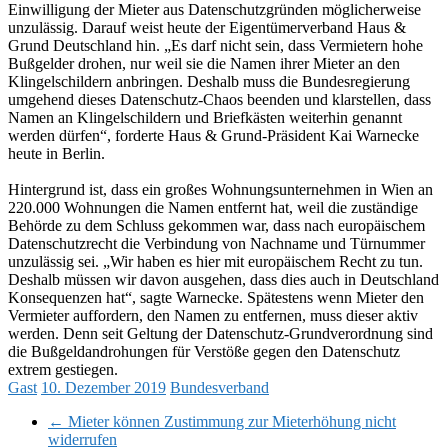
Einwilligung der Mieter aus Datenschutzgründen möglicherweise
unzulässig. Darauf weist heute der Eigentümerverband Haus &
Grund Deutschland hin. „Es darf nicht sein, dass Vermietern hohe
Bußgelder drohen, nur weil sie die Namen ihrer Mieter an den
Klingelschildern anbringen. Deshalb muss die Bundesregierung
umgehend dieses Datenschutz-Chaos beenden und klarstellen, dass
Namen an Klingelschildern und Briefkästen weiterhin genannt
werden dürfen“, forderte Haus & Grund-Präsident Kai Warnecke
heute in Berlin.
Hintergrund ist, dass ein großes Wohnungsunternehmen in Wien an
220.000 Wohnungen die Namen entfernt hat, weil die zuständige
Behörde zu dem Schluss gekommen war, dass nach europäischem
Datenschutzrecht die Verbindung von Nachname und Türnummer
unzulässig sei. „Wir haben es hier mit europäischem Recht zu tun.
Deshalb müssen wir davon ausgehen, dass dies auch in Deutschland
Konsequenzen hat“, sagte Warnecke. Spätestens wenn Mieter den
Vermieter auffordern, den Namen zu entfernen, muss dieser aktiv
werden. Denn seit Geltung der Datenschutz-Grundverordnung sind
die Bußgeldandrohungen für Verstöße gegen den Datenschutz
extrem gestiegen.
Gast
10. Dezember 2019
Bundesverband
←
Mieter können Zustimmung zur Mieterhöhung nicht
widerrufen