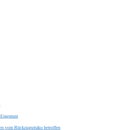
t
 Eigentum
en vom Rückzugsrisiko betroffen