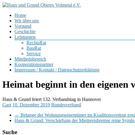
Zum
Inhalt
Menü
Home
springen
Haus
Wir über uns
und
Vorstand
Grund
Geschichte
Oberes
Leistungen
Volmetal
RechtsRat
BauRat
e.V.
Service
Mitgliedsbereich
Kooperationspartner
Impressum / Kontakt / Datenschutzerklärung
Heimat beginnt in den eigenen 
Haus & Grund feiert 132. Verbandstag in Hannover
Gast
10. Dezember 2019
Bundesverband
←
Belange der Wohnungseigentümer im Koalitionsvertrag erg
Haus & Grund: Verschärfung der Mietpreisbremse reine Symbo
Suche