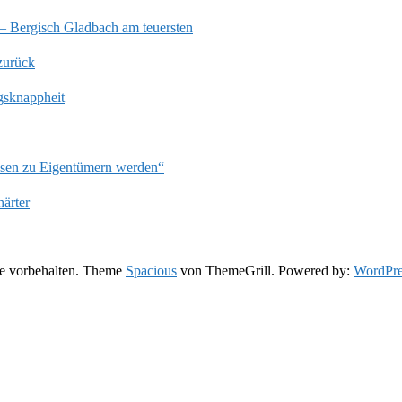
 – Bergisch Gladbach am teuersten
zurück
gsknappheit
ssen zu Eigentümern werden“
härter
te vorbehalten. Theme
Spacious
von ThemeGrill. Powered by:
WordPre