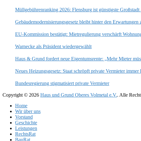
Müllgebührenranking 2026: Flensburg ist günstigste Großstadt
Gebäudemodernisierungsgesetz bleibt hinter den Erwartungen 
EU-Kommission bestätigt: Mietregulierung verschärft Wohnun
Warnecke als Präsident wiedergewählt
Haus & Grund fordert neue Eigentumsrente: „Mehr Mieter mü
Neues Heizungsgesetz: Staat schröpft private Vermieter immer 
Bundesregierung stigmatisiert private Vermieter
Copyright © 2026
Haus und Grund Oberes Volmetal e.V.
. Alle Rech
Home
Wir über uns
Vorstand
Geschichte
Leistungen
RechtsRat
BauRat