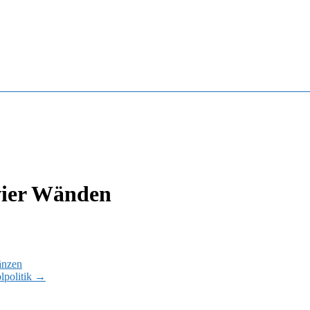
vier Wänden
änzen
lpolitik
→