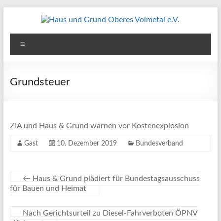
Zum
Inhalt
springen
Haus
Menü
und
Grund
Grundsteuer
Oberes
Volmetal
ZIA und Haus & Grund warnen vor Kostenexplosion
e.V.
Gast
10. Dezember 2019
Bundesverband
←
Haus & Grund plädiert für Bundestagsausschuss
für Bauen und Heimat
Nach Gerichtsurteil zu Diesel-Fahrverboten ÖPNV