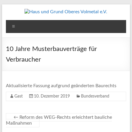
Zum
Inhalt
springen
Haus
Menü
und
Grund
10 Jahre Musterbauverträge für
Oberes
Verbraucher
Volmetal
e.V.
Aktualisierte Fassung aufgrund geänderten Baurechts
Gast
10. Dezember 2019
Bundesverband
←
Reform des WEG-Rechts erleichtert bauliche
Maßnahmen