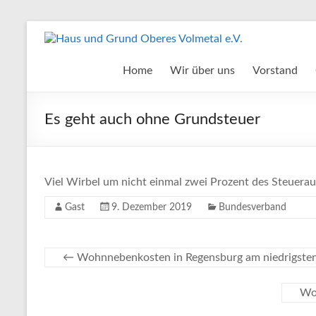
Zum
Inhalt
Haus
springen
und
Home
Wir über uns
Vorstand
Grund
Es geht auch ohne Grundsteuer
Oberes
Volmetal
e.V.
Viel Wirbel um nicht einmal zwei Prozent des Steuer
Gast
9. Dezember 2019
Bundesverband
←
Wohnnebenkosten in Regensburg am niedrigste
Wo