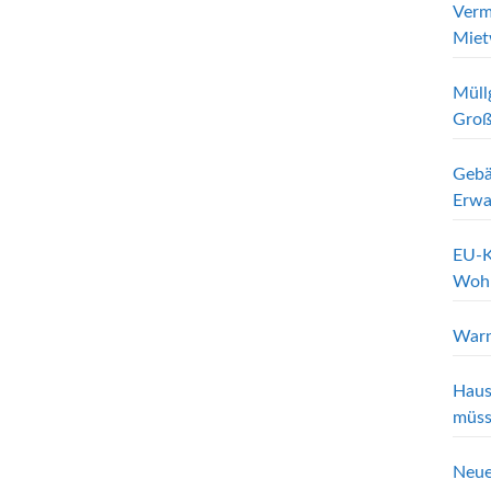
Verm
Miet
Müll
Groß
Gebä
Erwa
EU-K
Wohn
Warn
Haus
müss
Neue