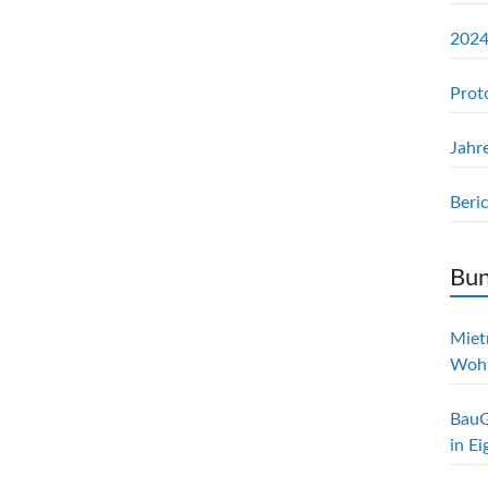
2024
Prot
Jahr
Beri
Bun
Mietr
Woh
BauG
in E