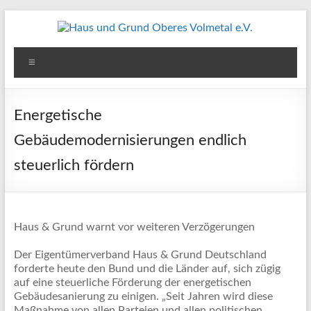
Zum
Inhalt
springen
Haus
Menü
und
Grund
Energetische
Oberes
Gebäudemodernisierungen endlich
Volmetal
steuerlich fördern
e.V.
Haus & Grund warnt vor weiteren Verzögerungen
Der Eigentümerverband Haus & Grund Deutschland
forderte heute den Bund und die Länder auf, sich zügig
auf eine steuerliche Förderung der energetischen
Gebäudesanierung zu einigen. „Seit Jahren wird diese
Maßnahme von allen Parteien und allen politischen