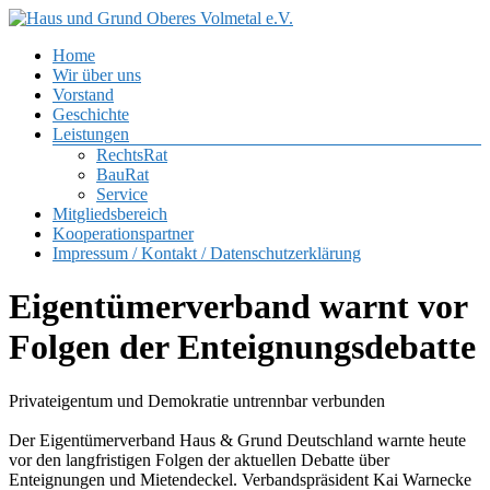
Zum
Inhalt
Menü
Home
springen
Haus
Wir über uns
und
Vorstand
Grund
Geschichte
Oberes
Leistungen
Volmetal
RechtsRat
BauRat
e.V.
Service
Mitgliedsbereich
Kooperationspartner
Impressum / Kontakt / Datenschutzerklärung
Eigentümerverband warnt vor
Folgen der Enteignungsdebatte
Privateigentum und Demokratie untrennbar verbunden
Der Eigentümerverband Haus & Grund Deutschland warnte heute
vor den langfristigen Folgen der aktuellen Debatte über
Enteignungen und Mietendeckel. Verbandspräsident Kai Warnecke