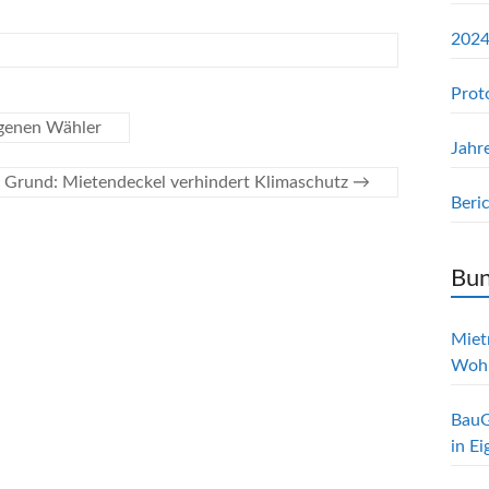
2024
Prot
igenen Wähler
Jahr
 Grund: Mietendeckel verhindert Klimaschutz
→
Beri
Bun
Mietr
Woh
BauG
in E