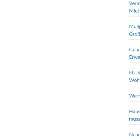
Verm
Miet
Müll
Groß
Gebä
Erwa
EU-K
Wohn
Warn
Haus
müss
Neue