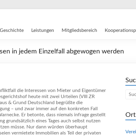
Geschichte
Leistungen
Mitgliedsbereich
Kooperationsp
sen in jedem Einzelfall abgewogen werden
Su
liktfall die Interessen von Mieter und Eigentümer
gerichtshof heute mit zwei Urteilen (VIII ZR
Haus & Grund Deutschland begrüßte die
gung – und zwar immer auf den konkreten Fall
Ort
necke. Er betonte, dass niemals infrage gestellt
g grundsätzlich eines Tages auch selbst nutzen
chützen müsse. Nur dann würden überhaupt
Vere
en vermietete Immobilien als Teil der privaten