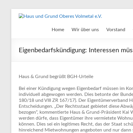
Zum
Inhalt
Haus
springen
und
Home
Wir über uns
Vorstand
Grund
Eigenbedarfskündigung: Interessen müs
Oberes
Volmetal
e.V.
Haus & Grund begrüßt BGH-Urteile
Bei einer Kündigung wegen Eigenbedarf müssen im Konf
individuell abgewogen werden. Dies betonte der Bundes
180/18 und VIII ZR 167/17). Der Eigentümerverband 
Entscheidungen. „Der Rechtsstaat gebietet diese Abwä
bezogen“, kommentierte Haus & Grund-Präsident Kai War
werden dürfe, dass Eigentümer ihre vermietete Wohnun
können. Dies sei ein legitimes Recht, das der Staat s
hinreichend Mietwohnungen angeboten und nur dann sei